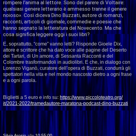
rompere l’anima al lettore. Sono del parere di Voltaire:
qualsiasi genere letterario è ammesso tranne il genere
noioso». Così diceva Dino Buzzati, autore di romanzi,
racconti, articoli di giornale, commedie e poesie che
hanno segnato la letteratura del Novecento. Ma che
cosa significa leggere oggi i suoi libri?
E, soprattutto, “come” vanno letti? Risponde Gioele Dix,
attore e scrittore che ha dato voce alle pagine del Deserto
dei Tartari, di Un amore, di Sessanta Racconti e del
Colombre trasformandoli in audiolibri. E che, in dialogo con
Lorenzo Viganò, curatore dell’opera di Buzzati, condurrà gli
spettatori nella vita e nel mondo nascosto dietro a ogni frase
e a ogni parola.
Biglietti a 5 euro e info su:
https://www.piccoloteatro.org/
it/2021-2022/tramedautore-
maratona-podcast-dino-buzzati
Silvia Arosio
alle
10:55:00