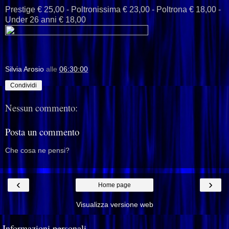
Prestige € 25,00 - Poltronissima € 23,00 - Poltrona € 18,00 -
Under 26 anni € 18,00
Silvia Arosio
alle
06:30:00
Condividi
Nessun commento:
Posta un commento
Che cosa ne pensi?
‹
›
Home page
Visualizza versione web
Informazioni personali