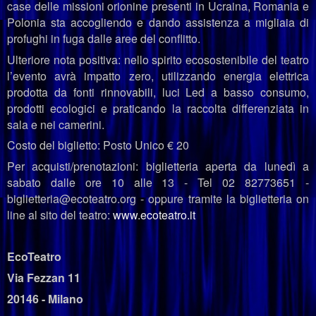
case delle missioni orionine presenti in Ucraina, Romania e
Polonia sta accogliendo e dando assistenza a migliaia di
profughi in fuga dalle aree del conflitto.
Ulteriore nota positiva: nello spirito ecosostenibile del teatro
l’evento avrà impatto zero, utilizzando energia elettrica
prodotta da fonti rinnovabili, luci Led a basso consumo,
prodotti ecologici e praticando la raccolta differenziata in
sala e nei camerini.
Costo del biglietto: Posto Unico € 20
Per acquisti/prenotazioni: biglietteria aperta da lunedì a
sabato dalle ore 10 alle 13 - Tel 02 82773651 -
biglietteria@ecoteatro.org - oppure tramite la biglietteria on
line al sito del teatro:
www.ecoteatro.it
EcoTeatro
Via Fezzan 11
20146 - Milano