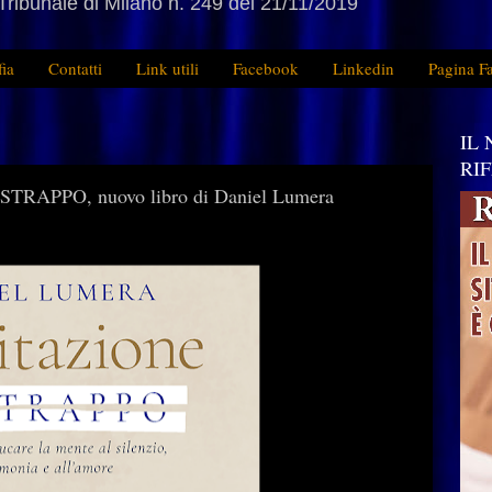
Tribunale di Milano n. 249 del 21/11/2019
fia
Contatti
Link utili
Facebook
Linkedin
Pagina F
IL
RI
STRAPPO, nuovo libro di Daniel Lumera