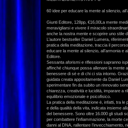
60 idee per educare la mente al silenzio, all
Giunti Editore, 128pp, €16,00La mente medita
meravigliarsi e vivere il miracolo straordin
anche la nostra mente e scoprire uno stile di
L’autore bestseller Daniel Lumera, riferimen
pratica della meditazione, traccia il percors
educare la mente al silenzio, all’armonia e al
Editore.
Sessanta aforismi e riflessioni sapranno ispi
affinché chiunque possa allenare la mente a 
benessere di sé e di chi ci sta intorno. Gra
guidata creata appositamente da Daniel Lum
sperimentare fin da subito un rinnovato sen
chiarezza, creatività e lucidità, imparare a r
equilibrio emozionale e psicofisico.
La pratica della meditazione è, infatti, tra 
e della qualità della vita, indicata insieme al
del benessere. Sono oltre 16.000 gli studi sci
per combattere l’infiammazione, la morte cellul
danni al DNA, rallentare l’invecchiamento, r