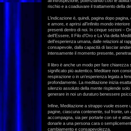
all’introspezione, potenziando così le abilità 
rischio e a coadiuvare il trattamento della d
L’indicazione è, quindi, pagina dopo pagina, 
e amore, e aprirsi all’infinito mondo interiore
presenti dentro di noi. In cinque sezioni –
dell’Essere, Il Filo d’Oro e La Via della Medi
dell’esperienza umana, dalle relazioni al rap
consapevole, dalla capacità di lasciar andare 
intensamente il momento presente, penetrando
Il libro è anche un modo per fare chiarezza
significato più autentico. Meditare non cons
respirazione o in un’esperienza legata a fenom
profondamente. La meditazione inizia esatt
silenzio assoluto della mente risplende sol
generare in noi un duraturo benessere psico
Infine, Meditazione a strappo vuole essere un d
pagine, ciascuna contenente, sul fronte, un a
accompagna, sia per portarle con sé e attacca
donarle a una persona cara o semplicement
cambiamento e consapevolezza.