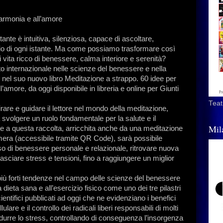
’armonia e all’amore
nte è intuitiva, silenziosa, capace di ascoltare,
ario di ogni istante. Ma come possiamo trasformare così
 vita ricco di benessere, calma interiore e serenità?
to internazionale nelle scienze del benessere e nella
o nel suo nuovo libro Meditazione a strappo. 60 idee per
l’amore, da oggi disponibile in libreria e online per Giunti
Teat
rare e guidare il lettore nel mondo della meditazione,
svolgere un ruolo fondamentale per la salute e il
Mil
zie a questa raccolta, arricchita anche da una meditazione
era (accessibile tramite QR Code), sarà possibile
so di benessere personale e relazionale, ritrovare nuova
ilasciare stress e tensioni, fino a raggiungere un miglior
le più forti tendenze nel campo delle scienze del benessere
la dieta sana e all’esercizio fisico come uno dei tre pilastri
entifici pubblicati ad oggi che ne evidenziano i benefici
are e il controllo dei radicali liberi responsabili di molti
idurre lo stress, controllando di conseguenza l’insorgenza