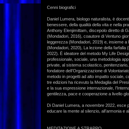
Cenni biografici
Daniel Lumera, biologo naturalista, è docent
benessere, della qualità della vita e nella p
Anthony Elenjimittam, discepolo diretto di G
(Mondadori, 2016), coautore di Ventuno gior
leggerezza (Mondadori, 2019) e, insieme a I
(Mondadori, 2020), La lezione della farfalla
2022). È ideatore del metodo My Life Design
professionale, sociale, una metodologia appli
private, al sistema scolastico, penitenziari
fondatore dell’Organizzazione di Volontariato
metodo in progetti ad alto impatto sociale,
tre edizioni ha ricevuto la Medaglia del Presi
e la sua espressione internazionale, l’Inter
gentilezza, pace e cooperazione a livello glo
Di Daniel Lumera, a novembre 2022, esce pe
educare la mente al silenzio, all’armonia e a
MEDITAZIONE A STRAPPO