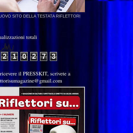
NUOVO SITO DELLA TESTATA RIFLETTORI
alizzazioni totali
2
1
0
2
7
3
 ricevere il PRESSKIT, scrivete a
lettorisumagazine@gmail.com