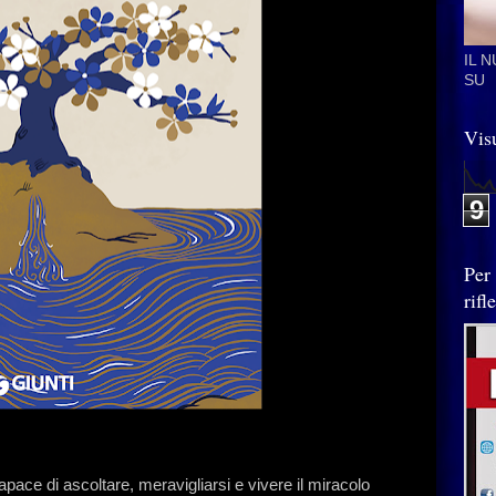
IL 
SU
Visu
9
Per
rif
apace di ascoltare, meravigliarsi e vivere il miracolo