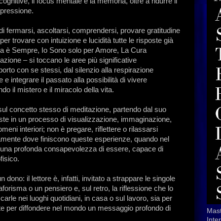
cognitive, il focus mentale e la memoria, oltre a ridurre il
epressione.
di fermarsi, ascoltarsi, comprendersi, provare gratitudine
 per trovare con intuizione e lucidità tutte le risposte già
 Ora è Sempre, Io Sono solo per Amore, La Cura
tazione – si toccano le aree più significative
porto con se stessi, dal silenzio alla respirazione
e integrare il passato alla possibilità di vivere
 il mistero e il miracolo della vita.
 sul concetto stesso di meditazione, partendo dal suo
iste in un processo di visualizzazione, immaginazione,
eni interiori; non è pregare, riflettere o rilassarsi
amente dove finiscono queste esperienze, quando nel
o una profonda consapevolezza di essere, capace di
fisico.
ono: il lettore è, infatti, invitato a strappare le singole
forisma o un pensiero e, sul retro, la riflessione che lo
rle nei luoghi quotidiani, in casa o sul lavoro, sia per
e per diffondere nel mondo un messaggio profondo di
Mast
Inte