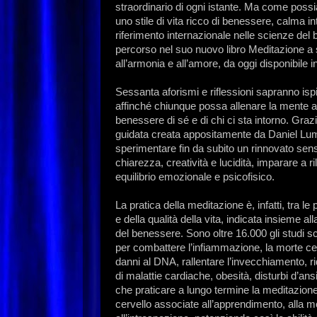
straordinario di ogni istante. Ma come poss
uno stile di vita ricco di benessere, calma i
riferimento internazionale nelle scienze del 
percorso nel suo nuovo libro Meditazione a s
all’armonia e all’amore, da oggi disponibile in
Sessanta aforismi e riflessioni sapranno ispi
affinché chiunque possa allenare la mente a 
benessere di sé e di chi ci sta intorno. Gra
guidata creata appositamente da Daniel Lum
sperimentare fin da subito un rinnovato sen
chiarezza, creatività e lucidità, imparare a r
equilibrio emozionale e psicofisico.
La pratica della meditazione è, infatti, tra 
e della qualità della vita, indicata insieme al
del benessere. Sono oltre 16.000 gli studi sci
per combattere l’infiammazione, la morte cellul
danni al DNA, rallentare l’invecchiamento, r
di malattie cardiache, obesità, disturbi d’ans
che praticare a lungo termine la meditazione
cervello associate all’apprendimento, alla 