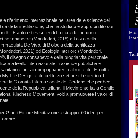
e e riferimento internazionale nell’area delle scienze del
ratica della meditazione, che ha studiato e approfondito con
andhi. È autore bestseller di La cura del perdono
Mast
Inte
ni per rinascere (Mondadori, 2018) e La via della
mmaculata De Vivo, di Biologia della gentilezza
 (Mondadori, 2021) ed Ecologia Interiore (Mondadori,
Tea
®, il disegno consapevole della propria vita personale,
cata a livello internazionale in aziende pubbliche e
o, sanitario e nell’accompagnamento al morente. È inoltre
 My Life Design, ente del terzo settore che declina il
 come la Giornata Internazionale del Perdono che per ben
dente della Repubblica italiana, il Movimento Italia Gentile
national Kindness Movement, volti a promuovere i valori di
bale.
r Giunti Editore Meditazione a strappo. 60 idee per
ll’amore.