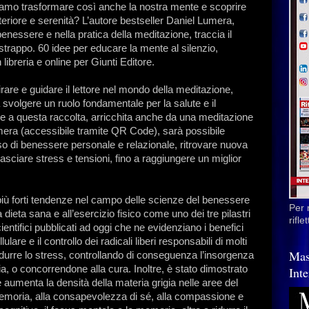
iamo trasformare così anche la nostra mente e scoprire
nteriore e serenità? L’autore bestseller Daniel Lumera,
benessere e nella pratica della meditazione, traccia il
trappo. 60 idee per educare la mente al silenzio,
 libreria e online per Giunti Editore.
rare e guidare il lettore nel mondo della meditazione,
svolgere un ruolo fondamentale per la salute e il
zie a questa raccolta, arricchita anche da una meditazione
era (accessibile tramite QR Code), sarà possibile
so di benessere personale e relazionale, ritrovare nuova
ilasciare stress e tensioni, fino a raggiungere un miglior
le più forti tendenze nel campo delle scienze del benessere
Per 
la dieta sana e all’esercizio fisico come uno dei tre pilastri
rifl
entifici pubblicati ad oggi che ne evidenziano i benefici
are e il controllo dei radicali liberi responsabili di molti
Mas
idurre lo stress, controllando di conseguenza l’insorgenza
ia, o concorrendone alla cura. Inoltre, è stato dimostrato
Inte
 aumenta la densità della materia grigia nelle aree del
memoria, alla consapevolezza di sé, alla compassione e