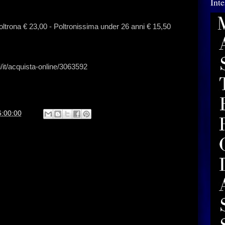
Int
oltrona € 23,00 - Poltronissima under 26 anni € 15,50
/it/acquista-online/3063592
6:00:00