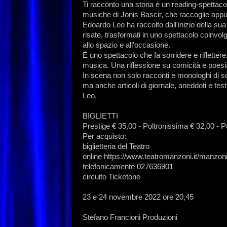
Ti racconto una storia è un reading-spettaco
musiche di Jonis Bascir, che raccoglie appunt
Edoardo Leo ha raccolto dall'inizio della sua c
risate, trasformati in uno spettacolo coinvo
allo spazio e all’occasione.
È uno spettacolo che fa sorridere e riflette
musica. Una riflessione su comicità e poesi
In scena non solo racconti e monologhi di scr
ma anche articoli di giornale, aneddoti e tes
Leo.
BIGLIETTI
Prestige € 35,00 - Poltronissima € 32,00 - P
Per acquisto:
biglietteria del Teatro
online https://www.teatromanzoni.it/manzoni
telefonicamente 027636901
circuito Ticketone
23 e 24 novembre 2022 ore 20,45
Stefano Francioni Produzioni