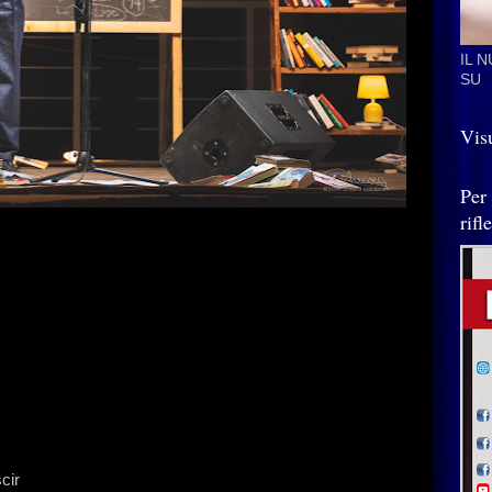
IL 
SU
Visu
Per
rif
cir