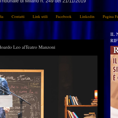
Tribunale di Milano n. 249 del 21/11/2019
fia
Contatti
Link utili
Facebook
Linkedin
Pagina F
IL
RI
rdo Leo alTeatro Manzoni