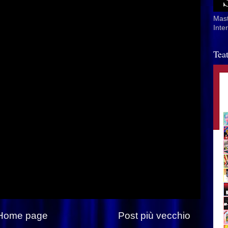
Mast
Inte
Tea
Home page
Post più vecchio