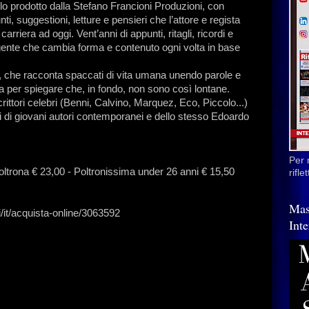
lo prodotto dalla Stefano Francioni Produzioni, con
i, suggestioni, letture e pensieri che l’attore e regista
arriera ad oggi. Vent’anni di appunti, ritagli, ricordi e
lgente che cambia forma e contenuto ogni volta in base
re, che racconta spaccati di vita umana unendo parole e
a per spiegare che, in fondo, non sono così lontane.
ittori celebri (Benni, Calvino, Marquez, Eco, Piccolo...)
ti di giovani autori contemporanei e dello stesso Edoardo
Per 
oltrona € 23,00 - Poltronissima under 26 anni € 15,50
rifl
Mas
/it/acquista-online/3063592
Inte