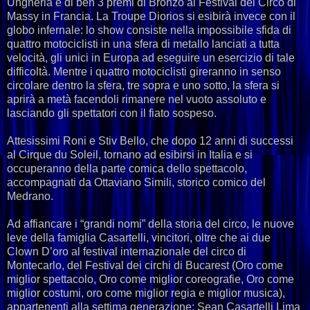
Ungheria e di ben 3 premi di Bronzo al Festival del Circo di
Massy in Francia. La Troupe Diorios si esibirà invece con il
globo infernale: lo show consiste nella impossibile sfida di
quattro motociclisti in una sfera di metallo lanciati a tutta
velocità, gli unici in Europa ad eseguire un esercizio di tale
difficoltà. Mentre i quattro motociclisti gireranno in senso
circolare dentro la sfera, tre sopra e uno sotto, la sfera si
aprirà a metà facendoli rimanere nel vuoto assoluto e
lasciando gli spettatori con il fiato sospeso.
Attesissimi Roni e Stiv Bello, che dopo 12 anni di successi
al Cirque du Soleil, tornano ad esibirsi in Italia e si
occuperanno della parte comica dello spettacolo,
accompagnati da Ottaviano Simili, storico comico del
Medrano.
Ad affiancare i “grandi nomi” della storia del circo, le nuove
leve della famiglia Casartelli, vincitori, oltre che ai due
Clown D’oro al festival internazionale del circo di
Montecarlo, del Festival dei circhi di Bucarest (Oro come
miglior spettacolo, Oro come miglior coreografie, Oro come
miglior costumi, oro come miglior regia e miglior musica),
appartenenti alla settima generazione: Sean Casartelli Lima