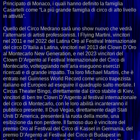
Principato di Monaco, i quali hanno definito la famiglia
Casartelli come “La più grande famiglia di circo di alto livello
in attività”.
Quello del Circo Medrano sarà uno show nuovo che vedrà
l’alternarsi di artisti professionisti. I Flying Martini, vincitori
nel 2011 e nel 2022 del Latina Oro al Festival Internazionale
del circo D’Italia a Latina, vincitori nel 2013 del Clown D’Oro
al Montecarlo New Generation, e nel 2023 vincitori del
Clown D’Argento al Festival Internazionale del Circo di
Montecarlo, volteggiando nell’aria eseguono esercizi
ricercati e di grande impatto. Tra loro Michael Martini, che è
entrato nel Guinness World Record come unico trapezista
italiano ed Europeo ad eseguire il quadruplo salto mortale. I
Circus Theater Bingo, direttamente dal circo stabile di Kiev,
vincitori di ben tre Clown D’Argento al festival internazionale
del circo di Montecarlo, con le loro abilità incanteranno il
pubblico presente. Il Duo Vegas, direttamente dagli Stati
Uniti D’America, presenterà la ruota della morte, una
esibizione da non perdere. Il famoso duo è vincitore del
premio Oro al Festival del Circo di Kassel in Germania, del
premio D’Argento al Festival del Circo di Budapest in