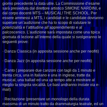
giorno precedente la data utile. La Commissione d’esame
sarà presieduta dal direttore artistico SIMONE NARDINI, e
dal corpo docenti MTS – MUSICAL! THE SCHOOL. Per
essere ammessi a MTS, i candidati e le candidate dovranno
superare un’audizione che ha lo scopo di valutare le
potenzialità e l’attitudine all’apprendimento e al
palcoscenico.
L’audizione sarà impostata come una tipica
giornata di lezione all’interno della quale si svolgeranno le
seguenti prove:
· Danza Classica (in apposita sessione anche per neofiti)
· Danza Jazz (in apposita sessione anche per neofiti)
· Canto ( preparare due canzoni con tagli da 1 minuto e
trenta circa, una in Italiano e una in inglese, tratte da
musical, una ballad ed una up tempo atte a mostrare al
meglio la singola vocalità. Le basi andranno inviate via e-
mail)
· Recitazione (presentare un monologo della durata
massima di un minuto tratto da drammaturgia teatrale, ed un