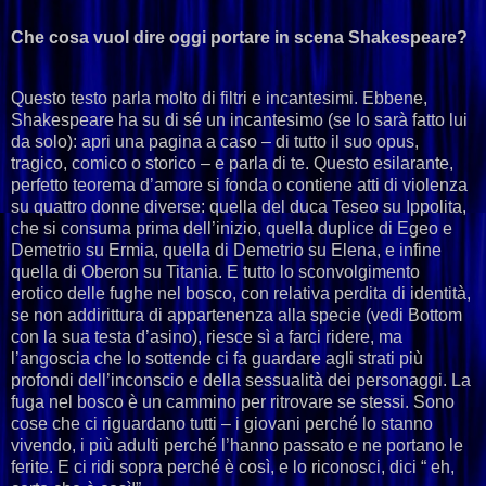
Che cosa vuol dire oggi portare in scena Shakespeare?
Questo testo parla molto di filtri e incantesimi. Ebbene,
Shakespeare ha su di sé un incantesimo (se lo sarà fatto lui
da solo): apri una pagina a caso – di tutto il suo opus,
tragico, comico o storico – e parla di te. Questo esilarante,
perfetto teorema d’amore si fonda o contiene atti di violenza
su quattro donne diverse: quella del duca Teseo su Ippolita,
che si consuma prima dell’inizio, quella duplice di Egeo e
Demetrio su Ermia, quella di Demetrio su Elena, e infine
quella di Oberon su Titania. E tutto lo sconvolgimento
erotico delle fughe nel bosco, con relativa perdita di identità,
se non addirittura di appartenenza alla specie (vedi Bottom
con la sua testa d’asino), riesce sì a farci ridere, ma
l’angoscia che lo sottende ci fa guardare agli strati più
profondi dell’inconscio e della sessualità dei personaggi. La
fuga nel bosco è un cammino per ritrovare se stessi. Sono
cose che ci riguardano tutti – i giovani perché lo stanno
vivendo, i più adulti perché l’hanno passato e ne portano le
ferite. E ci ridi sopra perché è così, e lo riconosci, dici “ eh,