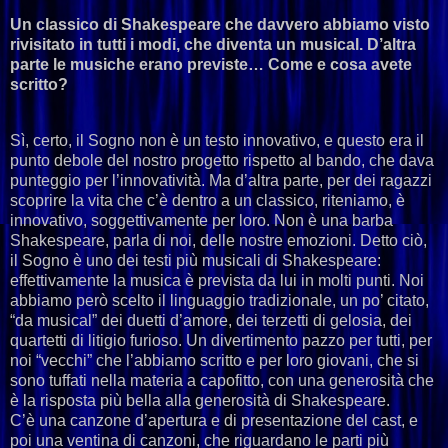
Un classico di Shakespeare che davvero abbiamo visto
rivisitato in tutti i modi, che diventa un musical. D’altra
parte le musiche erano previste… Come e cosa avete
scritto?
Sì, certo, il Sogno non è un testo innovativo, e questo era il
punto debole del nostro progetto rispetto al bando, che dava
punteggio per l’innovatività. Ma d’altra parte, per dei ragazzi
scoprire la vita che c’è dentro a un classico, riteniamo, è
innovativo, soggettivamente per loro. Non è una barba
Shakespeare, parla di noi, delle nostre emozioni. Detto ciò,
il Sogno è uno dei testi più musicali di Shakespeare:
effettivamente la musica è prevista da lui in molti punti. Noi
abbiamo però scelto il linguaggio tradizionale, un po’ citato,
“da musical” dei duetti d’amore, dei terzetti di gelosia, dei
quartetti di litigio furioso. Un divertimento pazzo per tutti, per
noi “vecchi” che l’abbiamo scritto e per loro giovani, che si
sono tuffati nella materia a capofitto, con una generosità che
è la risposta più bella alla generosità di Shakespeare.
C’è una canzone d’apertura e di presentazione del cast, e
poi una ventina di canzoni, che riguardano le parti più