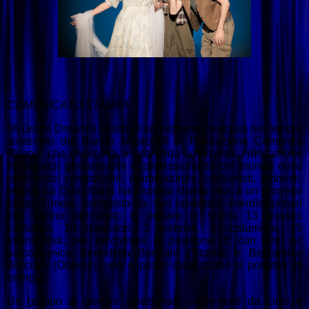
COMUNICATO STAMPA
MI-ùsicol Dream è l’esito di un progetto cresciuto nel tempo,
sostenuto dal Bando MusicaMI di Fondazione Comunità
Milano, che chiamava a una sfida ambiziosa:
l’ibridazione
fra ragazzi giovanissimi e professionalità del mondo dello
spettacolo: compositori, drammaturghi, costumisti, ombristi,
registi.
La Dual Band ha risposto dando vita a un progetto
lungo
7 mesi, composto da vari laboratori interdisciplinari
che hanno permesso di portare in scena 13 giovani
cantattori, 10 danzatori, 3 ombristi, 3 costumiste, 15
strumentisti, per raccontare
la passione
. E con loro sul
palcoscenico Benedetta Borciani (Titania) e Beniamino
Borciani (Oberon), veri e propri catalizzatori e portatori di
energia.
Un gruppo di giovani selezionati, provenienti da Licei e