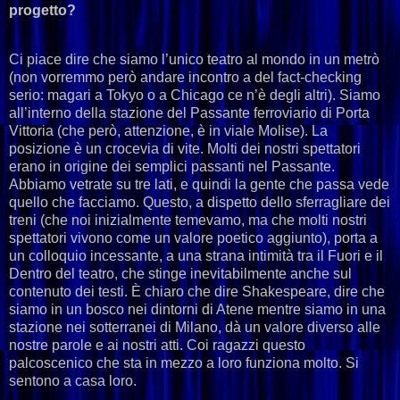
progetto?
Ci piace dire che siamo l’unico teatro al mondo in un metrò
(non vorremmo però andare incontro a del fact-checking
serio: magari a Tokyo o a Chicago ce n’è degli altri). Siamo
all’interno della stazione del Passante ferroviario di Porta
Vittoria (che però, attenzione, è in viale Molise). La
posizione è un crocevia di vite. Molti dei nostri spettatori
erano in origine dei semplici passanti nel Passante.
Abbiamo vetrate su tre lati, e quindi la gente che passa vede
quello che facciamo. Questo, a dispetto dello sferragliare dei
treni (che noi inizialmente temevamo, ma che molti nostri
spettatori vivono come un valore poetico aggiunto), porta a
un colloquio incessante, a una strana intimità tra il Fuori e il
Dentro del teatro, che stinge inevitabilmente anche sul
contenuto dei testi. È chiaro che dire Shakespeare, dire che
siamo in un bosco nei dintorni di Atene mentre siamo in una
stazione nei sotterranei di Milano, dà un valore diverso alle
nostre parole e ai nostri atti. Coi ragazzi questo
palcoscenico che sta in mezzo a loro funziona molto. Si
sentono a casa loro.