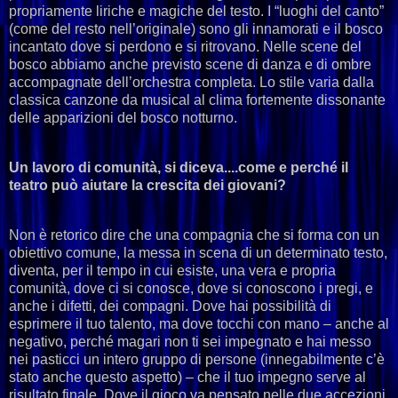
propriamente liriche e magiche del testo. I “luoghi del canto”
(come del resto nell’originale) sono gli innamorati e il bosco
incantato dove si perdono e si ritrovano. Nelle scene del
bosco abbiamo anche previsto scene di danza e di ombre
accompagnate dell’orchestra completa. Lo stile varia dalla
classica canzone da musical al clima fortemente dissonante
delle apparizioni del bosco notturno.
Un lavoro di comunità, si diceva....come e perché il
teatro può aiutare la crescita dei giovani?
Non è retorico dire che una compagnia che si forma con un
obiettivo comune, la messa in scena di un determinato testo,
diventa, per il tempo in cui esiste, una vera e propria
comunità, dove ci si conosce, dove si conoscono i pregi, e
anche i difetti, dei compagni. Dove hai possibilità di
esprimere il tuo talento, ma dove tocchi con mano – anche al
negativo, perché magari non ti sei impegnato e hai messo
nei pasticci un intero gruppo di persone (innegabilmente c’è
stato anche questo aspetto) – che il tuo impegno serve al
risultato finale. Dove il gioco va pensato nelle due accezioni