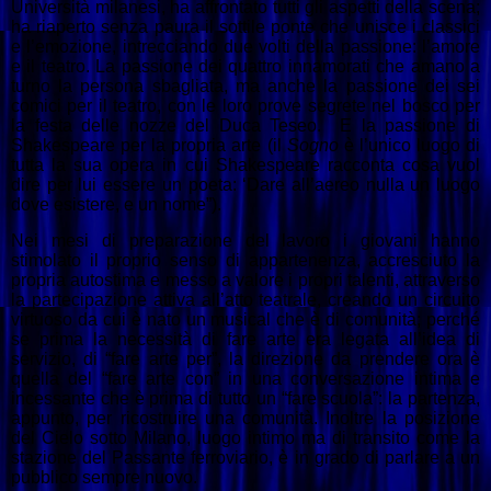
Università milanesi, ha affrontato tutti gli aspetti della scena;
ha riaperto senza paura
il sottile ponte che unisce i classici
e l’emozione,
intrecciando due volti della passione: l’amore
e il teatro.
La passione dei quattro innamorati che amano a
turno la persona sbagliata, ma anche la passione dei sei
comici per il teatro, con le loro prove segrete nel bosco per
la festa delle nozze del Duca Teseo.
E
la passione di
Shakespeare per la propria arte (il
Sogno
è l’unico luogo di
tutta la sua opera in cui Shakespeare racconta cosa vuol
dire
per lui essere un poeta: ‘Dare all’aereo nulla un luogo
dove esistere, e un nome”).
Nei mesi di preparazione del lavoro i giovani hanno
stimolato il proprio senso di appartenenza, accresciuto la
propria autostima e messo a valore i propri talenti, attraverso
la partecipazione attiva all’atto teatrale, creando un circuito
virtuoso da cui è nato un musical che è di comunità; perché
se prima la necessità di fare arte era legata all’idea di
servizio, di “fare arte per”, la direzione da prendere ora è
quella del “fare arte con” in una conversazione intima e
incessante che è prima di tutto un “fare scuola”: la partenza,
appunto, per ricostruire una comunità. Inoltre la posizione
del Cielo sotto Milano, luogo intimo ma di transito come la
stazione del Passante ferroviario, è in grado di parlare a un
pubblico sempre nuovo.