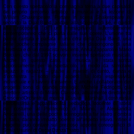
Con questo spettacolo la compagnia torna a due capisaldi
del proprio percorso artistico: il musical e la lezione di
William Shakespeare. Portare in scena Shakespeare è,
secondo la Dual Band, andare alla scoperta di sé, e quindi
alla riscoperta di un immaginario autenticamente
contemporaneo che ci parla dalle sue opere. L’unione tra
parola cantata e parlata è una cifra della Dual Band, una
delle poche compagnie italiane che dispongono di una
librettista e di un musicista residenti, Anna Zapparoli e Mario
Borciani, che dal 1997 scrivono insieme spettacoli musicali.
Anche in questo caso, la musica è stata scritta
appositamente per lo spettacolo, in modo da stimolare
ragazzi e ragazze – grazie ai maestri di canto, danza e
d’orchestra – sotto due aspetti: la loro espressività
individuale e il lavoro d’insieme.
E anche i collaboratori del
progetto sono di grande prestigio:
Michele Fedrigotti, già
direttore artistico di Milano Classica, attualmente direttore di
CrescendOrchestra; mentre Susan Marshall, costumista
estrosissima e appassionata pedagoga, docente di storia
del costume al Politecnico di Milano, e Alessandra
Amicarelli, una delle poche scenografe a far teatro d’ombra
in Italia, daranno impatto poetico all’aspetto visivo. Infine il
progetto può contare sul prezioso apporto coreografico di
Sonia Usurini di Oscar DanzaTeatro.