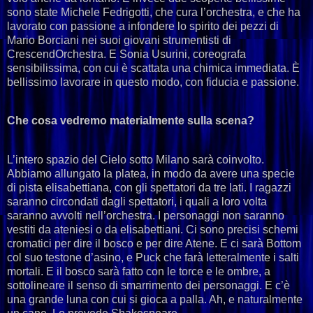
sono state Michele Fedrigotti, che cura l’orchestra, e che ha
lavorato con passione a infondere lo spirito dei pezzi di
Mario Borciani nei suoi giovani strumentisti di
CrescendOrchestra. E Sonia Usurini, coreografa
sensibilissima, con cui è scattata una chimica immediata. È
bellissimo lavorare in questo modo, con fiducia e passione.
Che cosa vedremo materialmente sulla scena?
L’intero spazio del Cielo sotto Milano sarà coinvolto.
Abbiamo allungato la platea, in modo da avere una specie
di pista elisabettiana, con gli spettatori da tre lati. I ragazzi
saranno circondati dagli spettatori, i quali a loro volta
saranno avvolti nell’orchestra. I personaggi non saranno
vestiti da ateniesi o da elisabettiani. Ci sono precisi schemi
cromatici per dire il bosco e per dire Atene. E ci sarà Bottom
col suo testone d’asino, e Puck che farà letteralmente i salti
mortali. E il bosco sarà fatto con le torce e le ombre, a
sottolineare il senso di smarrimento dei personaggi. E c’è
una grande luna con cui si gioca a palla. Ah, e naturalmente