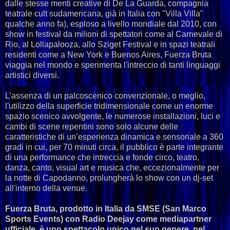
dalle stesse menti creative di De La Guarda, compagnia
teatrale cult sudamericana, già in Italia con "Villa Villa"
qualche anno fa), esploso a livello mondiale dal 2010, con
show in festival da milioni di spettatori come al Carnevale di
Rio, al Lollapalooza, allo Sziget Festival e in spazi teatrali
residenti come a New York e Buenos Aires, Fuerza Bruta
viaggia nel mondo e sperimenta l'intreccio di tanti linguaggi
artistici diversi.
L’assenza di un palcoscenico convenzionale, o meglio,
l'utilizzo della superficie tridimensionale come un enorme
spazio scenico avvolgente, le numerose installazioni, luci e
cambi di scene repentini sono solo alcune delle
caratteristiche di un’esperienza dinamica e sensoriale a 360
gradi in cui, per 70 minuti circa, il pubblico è parte integrante
di una performance che intreccia e fonde circo, teatro,
danza, canto, visual art e musica che, eccezionalmente per
la notte di Capodanno, prolungherà lo show con un dj-set
all'interno della venue.
Fuerza Bruta, prodotto in Italia da SMSE (San Marco
Sports Events) con Radio Deejay come mediapartner
ufficiale, è uno spettacolo unico nel suo genere, nel