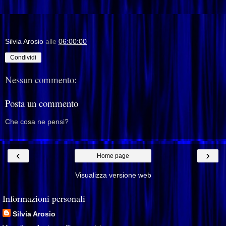
Silvia Arosio
alle
06:00:00
Condividi
Nessun commento:
Posta un commento
Che cosa ne pensi?
‹
›
Home page
Visualizza versione web
Informazioni personali
Silvia Arosio