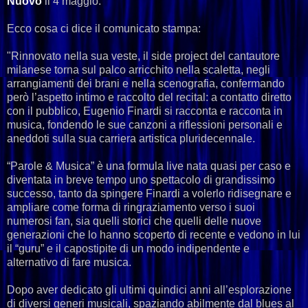
Nuovo
il 4 maggio.
Ecco cosa ci dice il comunicato stampa:
"Rinnovato nella sua veste, il side project del cantautore
milanese torna sul palco arricchito nella scaletta, negli
arrangiamenti dei brani e nella scenografia, confermando
però l’aspetto intimo e raccolto del recital: a contatto diretto
con il pubblico, Eugenio Finardi si racconta e racconta in
musica, fondendo le sue canzoni a riflessioni personali e
aneddoti sulla sua carriera artistica pluridecennale.
“Parole & Musica” è una formula live nata quasi per caso e
diventata in breve tempo uno spettacolo di grandissimo
successo, tanto da spingere Finardi a volerlo ridisegnare e
ampliare come forma di ringraziamento verso i suoi
numerosi fan, sia quelli storici che quelli delle nuove
generazioni che lo hanno scoperto di recente e vedono in lui
il “guru” e il capostipite di un modo indipendente e
alternativo di fare musica.
Dopo aver dedicato gli ultimi quindici anni all’esplorazione
di diversi generi musicali, spaziando abilmente dal blues al