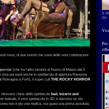
IL 
SU
Visu
Per
rif
esti mesi, di due eventi che sono delle vere celebrazioni
uperstar
(che tra l'altro tornerà al Nuovo di Milano dal 5
e (ma poi sarà anche lo spettacolo di apertura Ravenna
di Romagna a Forlì), il super cult
THE ROCKY HORROR
ritrovano i fans dello spettacolo
bad, bizarre and
one teatrale, il vero spettacolo in 3D, è davvero un rito
scena non è più una replica, ma quasi una prima assoluta.