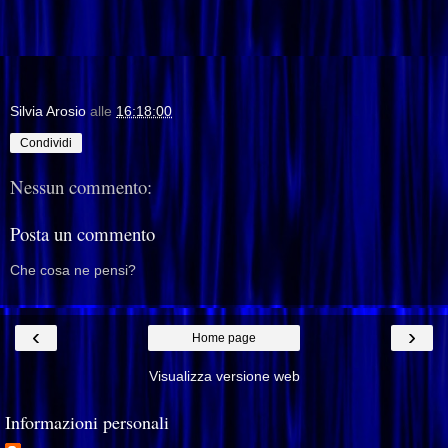
Silvia Arosio
alle
16:18:00
Condividi
Nessun commento:
Posta un commento
Che cosa ne pensi?
‹
›
Home page
Visualizza versione web
Informazioni personali