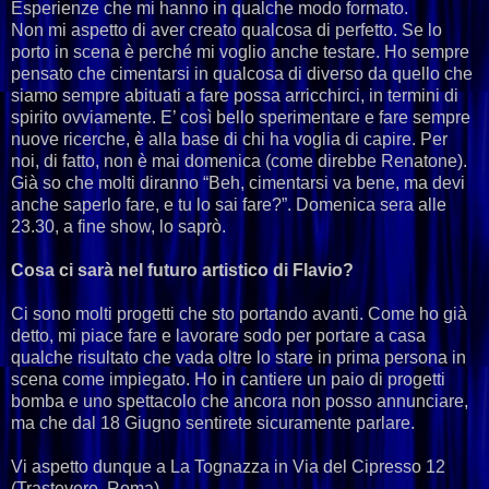
Esperienze che mi hanno in qualche modo formato.
Non mi aspetto di aver creato qualcosa di perfetto. Se lo
porto in scena è perché mi voglio anche testare. Ho sempre
pensato che cimentarsi in qualcosa di diverso da quello che
siamo sempre abituati a fare possa arricchirci, in termini di
spirito ovviamente. E’ così bello sperimentare e fare sempre
nuove ricerche, è alla base di chi ha voglia di capire. Per
noi, di fatto, non è mai domenica (come direbbe Renatone).
Già so che molti diranno “Beh, cimentarsi va bene, ma devi
anche saperlo fare, e tu lo sai fare?”. Domenica sera alle
23.30, a fine show, lo saprò.
Cosa ci sarà nel futuro artistico di Flavio?
Ci sono molti progetti che sto portando avanti. Come ho già
detto, mi piace fare e lavorare sodo per portare a casa
qualche risultato che vada oltre lo stare in prima persona in
scena come impiegato. Ho in cantiere un paio di progetti
bomba e uno spettacolo che ancora non posso annunciare,
ma che dal 18 Giugno sentirete sicuramente parlare.
Vi aspetto dunque a La Tognazza in Via del Cipresso 12
(Trastevere, Roma).