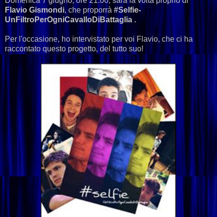
Domenica 7 giugno, ore 21.00, sarà la volta proprio di
Flavio Gismondi
, che proporrà
#Selfie-
UnFiltroPerOgniCavalloDiBattaglia .
Per l'occasione, ho intervistato per voi Flavio, che ci ha
raccontato questo progetto, del tutto suo!