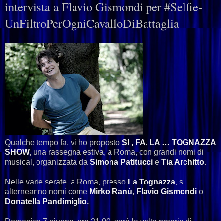
intervista a Flavio Gismondi per #Selfie-
UnFiltroPerOgniCavalloDiBattaglia
Qualche tempo fa, vi ho proposto
SI , FA, LA … TOGNAZZA
SHOW
,
una rassegna estiva, a Roma, con grandi nomi di
musical, organizzata da
Simona Patitucci
e
Tia Architto
.
Nelle varie serate, a Roma, presso
La Tognazza
, si
alterneanno nomi come
Mirko Ranù
,
Flavio Gismondi
o
Donatella Pandimiglio
.