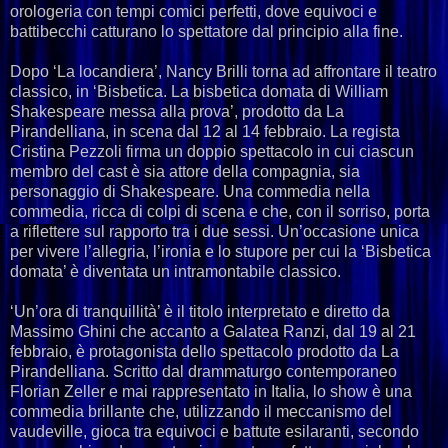
orologeria con tempi comici perfetti, dove equivoci e
battibecchi catturano lo spettatore dal principio alla fine.
Dopo ‘La locandiera’, Nancy Brilli torna ad affrontare il teatro
classico, in ‘Bisbetica. La bisbetica domata di William
Shakespeare messa alla prova’, prodotto da La
Pirandelliana, in scena dal 12 al 14 febbraio. La regista
Cristina Pezzoli firma un doppio spettacolo in cui ciascun
membro del cast è sia attore della compagnia, sia
personaggio di Shakespeare. Una commedia nella
commedia, ricca di colpi di scena e che, con il sorriso, porta
a riflettere sul rapporto tra i due sessi. Un’occasione unica
per vivere l’allegria, l’ironia e lo stupore per cui la ‘Bisbetica
domata’ è diventata un intramontabile classico.
‘Un’ora di tranquillità’ è il titolo interpretato e diretto da
Massimo Ghini che accanto a Galatea Ranzi, dal 19 al 21
febbraio, è protagonista dello spettacolo prodotto da La
Pirandelliana. Scritto dal drammaturgo contemporaneo
Florian Zeller e mai rappresentato in Italia, lo show è una
commedia brillante che, utilizzando il meccanismo del
vaudeville, gioca tra equivoci e battute esilaranti, secondo