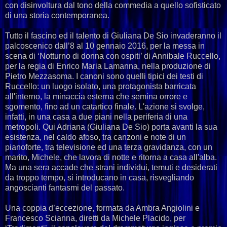
con disinvoltura dal tono della commedia a quello sofisticato
di una storia contemporanea.
Tutto il fascino ed il talento di Giuliana De Sio invaderanno il
palcoscenico dall’8 al 10 gennaio 2016, per la messa in
scena di ‘Notturno di donna con ospiti’ di Annibale Ruccello,
per la regia di Enrico Maria Lamanna, nella produzione di
Pietro Mezzasoma. I canoni sono quelli tipici dei testi di
Ruccello: un luogo isolato, una protagonista barricata
all'interno, la minaccia esterna che semina orrore e
sgomento, fino ad un catartico finale. L'azione si svolge,
infatti, in una casa a due piani nella periferia di una
metropoli. Qui Adriana (Giuliana De Sio) porta avanti la sua
esistenza, nel caldo afoso, tra canzoni e note di un
pianoforte, tra televisione ed una terza gravidanza, con un
marito, Michele, che lavora di notte e ritorna a casa all'alba.
Ma una sera accade che strani individui, temuti e desiderati
da troppo tempo, si introducano in casa, risvegliando
angoscianti fantasmi del passato.
Una coppia d’eccezione, formata da Ambra Angiolini e
Francesco Scianna, diretti da Michele Placido, per