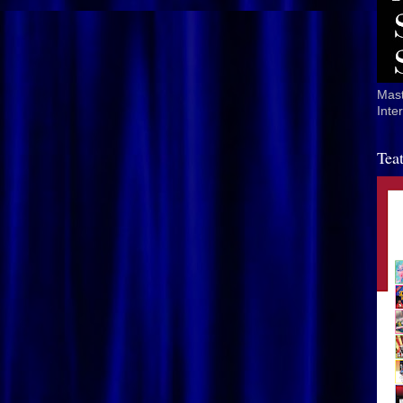
Mast
Inte
Tea