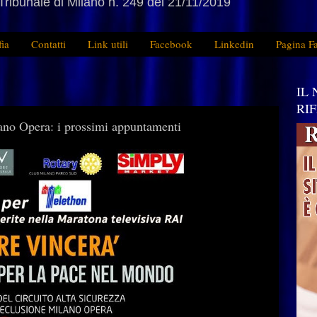
Tribunale di Milano n. 249 del 21/11/2019
fia
Contatti
Link utili
Facebook
Linkedin
Pagina F
IL
RI
lano Opera: i prossimi appuntamenti