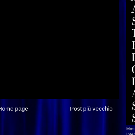
Home page
Post più vecchio
Mast
Inte