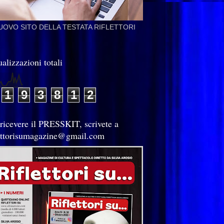
NUOVO SITO DELLA TESTATA RIFLETTORI
alizzazioni totali
1
9
3
8
1
2
 ricevere il PRESSKIT, scrivete a
lettorisumagazine@gmail.com