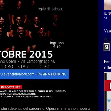
IL 
SU
Visu
9
Per
rif
 che i detenuti del carcere di Opera metteranno in scena