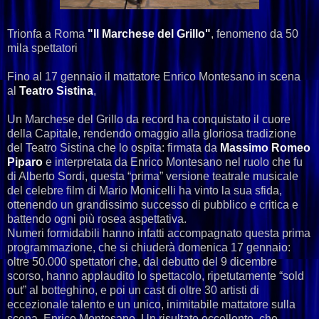
Trionfa a Roma
"Il Marchese del Grillo"
, fenomeno da 50
mila spettatori
Fino al 17 gennaio il mattatore Enrico Montesano in scena
al
Teatro Sistina
,
Un Marchese del Grillo da record ha conquistato il cuore
della Capitale, rendendo omaggio alla gloriosa tradizione
del Teatro Sistina che lo ospita: firmata da
Massimo Romeo
Piparo
e interpretata da Enrico Montesano nel ruolo che fu
di Alberto Sordi, questa “prima” versione teatrale musicale
del celebre film di Mario Monicelli ha vinto la sua sfida,
ottenendo un grandissimo successo di pubblico e critica e
battendo ogni più rosea aspettativa.
Numeri formidabili hanno infatti accompagnato questa prima
programmazione, che si chiuderà domenica 17 gennaio:
oltre 50.000 spettatori che, dal debutto del 9 dicembre
scorso, hanno applaudito lo spettacolo, ripetutamente “sold
out” al botteghino, e poi un cast di oltre 30 artisti di
eccezionale talento e un unico, inimitabile mattatore sulla
scena, Enrico Montesano. Un risultato eccellente, che