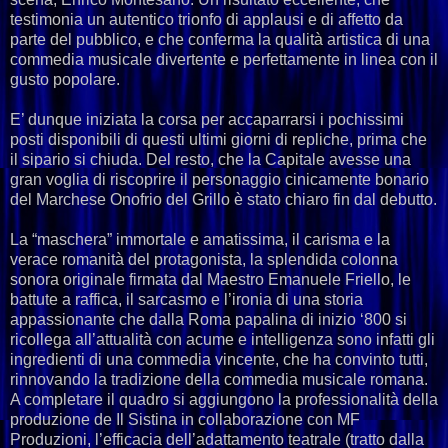
testimonia un autentico trionfo di applausi e di affetto da
parte del pubblico, e che conferma la qualità artistica di una
commedia musicale divertente e perfettamente in linea con il
gusto popolare.
E’ dunque iniziata la corsa per accaparrarsi i pochissimi
posti disponibili di questi ultimi giorni di repliche, prima che
il sipario si chiuda. Del resto, che la Capitale avesse una
gran voglia di riscoprire il personaggio cinicamente bonario
del Marchese Onofrio del Grillo è stato chiaro fin dal debutto.
La “maschera” immortale e amatissima, il carisma e la
verace romanità del protagonista, la splendida colonna
sonora originale firmata dal Maestro Emanuele Friello, le
battute a raffica, il sarcasmo e l’ironia di una storia
appassionante che dalla Roma papalina di inizio ‘800 si
ricollega all’attualità con acume e intelligenza sono infatti gli
ingredienti di una commedia vincente, che ha convinto tutti,
rinnovando la tradizione della commedia musicale romana.
A completare il quadro si aggiungono la professionalità della
produzione de Il Sistina in collaborazione con MF
Produzioni, l’efficacia dell’adattamento teatrale (tratto dalla