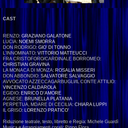
CAST
RENZO:
GRAZIANO GALATONE
LUCIA:
NOEMI SMORRA
DON RODRIGO:
GIO' DI TONNO
L'INNOMINATO:
VITTORIO MATTEUCCI
FRA CRISTOFORO/CARDINALE BORROMEO:
CHRISTIAN GRAVINA
LA MONACA DI MONZA:
ROSALIA MISSERI
DON ABBONDIO:
SALVATORE SALVAGGIO
AVVOCATO AZZECCAGARBUGLI/IL CONTE ATTILIO:
VINCENZO CALDAROLA
EGIDIO:
ENRICO D’AMORE
AGNESE:
BRUNELLA PLATANIA
PERPETUA, MDARE DI CECILIA:
CHIARA LUPPI
IL GRISO:
LORENZO PRATICO’
Riduzione teatrale, testo, libretto e Regia: Michele Guardì
Musica e Arrangiamenti corali: Pippo Flora