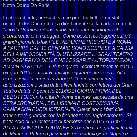
Notre Dame De Paris.
In attesa di info, posso dirvi che
per i biglietti acquistati
online TicketOne rimborsa direttamente sulla carta di credito.
"I nostri Promessi Sposi subiscono oggi un intoppo che
sicuramente ci amareggia . Come possiamo leggere sui più
grandi giornali italiani "LE REPLICHE PREVISTE A ROMA
A PARTIRE DAL 13 GENNAIO SONO SOSPESE A CAUSA
DELLA IMPOSSIBILITÀ DI UTILIZZARE IL GRAN TEATRO
AD OGGI PRIVO DELLE NECESSARIE AUTORIZZAZIONI
AMMINISTRATIVE". Ciò malgrado i contratti firmati in data 5
giugno 2015 e i relativi anticipi regolarmente versati. Alla
Produzione la comunicazione della mancanza delle
autorizzazioni é stata data ufficialmente con lettera del Gran
Teatro datata 7 gennaio 2016!SEI GIORNI PRIMA DEL
DEBUTTO! Con la città di Roma da mesi tappezzata da una
STRAORDINARIA , BELLISSIMA E COSTOSISSIMA
CAMPAGNA PUBBLICITARIA!!!!I Questi sono i fatti che
vanno però guardati con la freddezza del ragionamento . Si
tratta solo di un incidente di percorso che NULLA TOGLIE
ALLA TRIONFALE TOURNÉE 2015 che ci ha gratificato tutti
da Milano a Palermo passando per Padova,Bari ,Napoli e