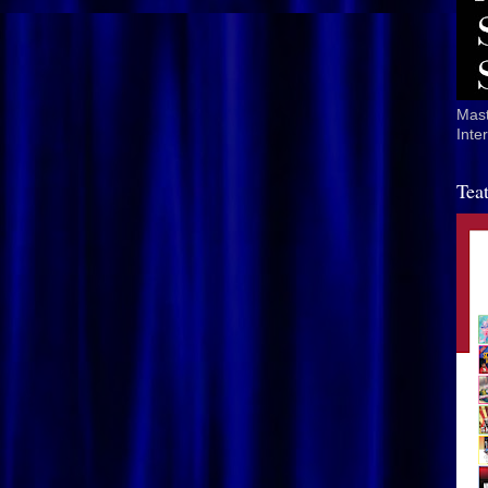
Mast
Inte
Tea