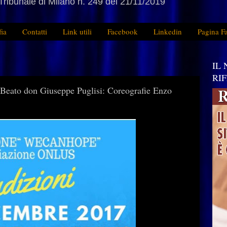
Tribunale di Milano n. 249 del 21/11/2019
fia
Contatti
Link utili
Facebook
Linkedin
Pagina F
IL
RI
 Beato don Giuseppe Puglisi: Coreografie Enzo