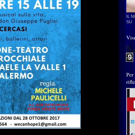
IL 
SU
Visu
9
Per
rif