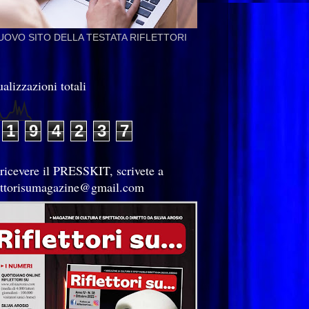
NUOVO SITO DELLA TESTATA RIFLETTORI
alizzazioni totali
1
9
4
2
3
7
 ricevere il PRESSKIT, scrivete a
lettorisumagazine@gmail.com