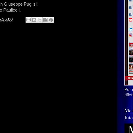
don Giuseppe Puglisi.
 Paulicelli.
5:36:00
Per 
rifl
Mas
Inte