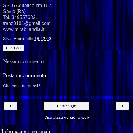
SS16 Adriatica km 162
Savio (Ra)
Tel. 3495576821
franz8181@gmail.com
www.mirabilandia.it
Silvia Arosio
alle
18:42:00
Condividi
Nessun commento:
Posta un commento
Che cosa ne pensi?
‹
›
Home page
Visualizza versione web
Informazioni personali