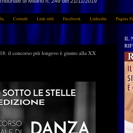
Tribunale di Milano n. 249 del 21/11/2019
fia
Contatti
Link utili
Facebook
Linkedin
Pagina F
IL
RI
 concorso più longevo è giunto alla XX