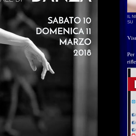
IL 
SU
Visu
Per
rif