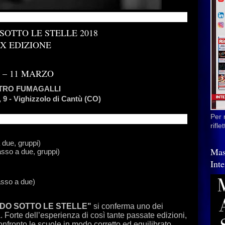
OTTO LE STELLE 2018
X EDIZIONE
0 – 11 MARZO
TRO FUMAGALLI
 9 - Vighizzolo di Cantù (CO)
Per 
rifl
due, gruppi)
Mas
sso a due, gruppi)
Inte
sso a due)
DO SOTTO LE STELLE"
si conferma uno dei
a. Forte dell’esperienza di così tante passate edizioni,
onfronto le scuole in modo corretto ed equilibrato.