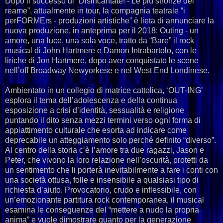
Dopo il successo di “Disincantate! - Le più stronze del
reame”, attualmente in tour, la compagnia teatrale “i
perFORMErs - produzioni artistiche” è lieta di annunciare la
nuova produzione, in anteprima per il 2018: Outing - un
amore, una luce, una sola voce, tratto da “Bare” il rock
musical di John Hartmere e Damon Intrabartolo, con le
liriche di Jon Hartmere, dopo aver conquistato le scene
nell’off Broadway Newyorkese e nel West End Londinese.
Ambientato in un collegio di matrice cattolica, ‘OUT-ING’
esplora il tema dell’adolescenza e della continua
esposizione a crisi d’identità, sessualità e religione
puntando il dito senza mezzi termini verso ogni forma di
appiattimento culturale che esorta ad indicare come
deprecabile un atteggiamento solo perché definito “diverso”.
Al centro della storia c’è l’amore tra due ragazzi, Jason e
Peter, che vivono la loro relazione nell’oscurità, protetti da
un sentimento che li porterà inevitabilmente a fare i conti con
una società ottusa, folle e insensibile a qualsiasi tipo di
richiesta d’aiuto. Provocatorio, crudo e inflessibile, con
un’emozionante partitura rock contemporanea, il musical
esamina le conseguenze del “mettere a nudo la propria
anima” e vuole dimostrare quanto per la generazione