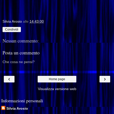
Silvia Arosio
alle
14:43:00
Condividi
Nessun commento:
Posta un commento
Che cosa ne pensi?
‹
›
Home page
Visualizza versione web
Informazioni personali
Silvia Arosio