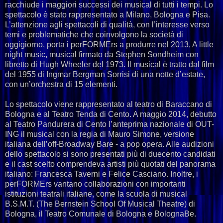
racchiude i maggiori successi dei musical di tutti i tempi. Lo
spettacolo è stato rappresentato a Milano, Bologna e Pisa.
L’attenzione agli spettacoli di qualità, con l’interesse verso
temi e problematiche che coinvolgono la società di
oggigiorno, porta i perFORMErs a produrre nel 2013, A little
night music, musical firmato da Stephen Sondheim con
libretto di Hugh Wheeler del 1973. Il musical è tratto dal film
del 1955 di Ingmar Bergman Sorrisi di una notte d’estate,
con un’orchestra di 15 elementi.
Lo spettacolo viene rappresentato al teatro di Baraccano di
Bologna e al Teatro Tenda di Cento. A maggio 2014, debutto
al Teatro Pandurera di Cento l’anteprima nazionale di OUT-
ING il musical con la regia di Mauro Simone, versione
italiana dell’off-Broadway Bare - a pop opera. Alle audizioni
dello spettacolo si sono presentati più di duecento candidati
e il cast scelto comprendeva artisti più quotati del panorama
italiano: Francesca Taverni e Felice Casciano. Inoltre, i
perFORMErs vantano collaborazioni con importanti
istituzioni teatrali italiane, come la scuola di musical
B.S.M.T. (The Bernstein School Of Musical Theatre) di
Bologna, il Teatro Comunale di Bologna e BolognaBe.