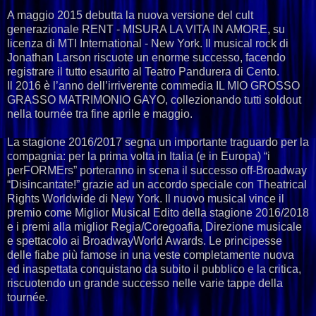
A maggio 2015 debutta la nuova versione del cult
generazionale RENT - MISURA LA VITA IN AMORE, su
licenza di MTI International - New York. Il musical rock di
Jonathan Larson riscuote un enorme successo, facendo
registrare il tutto esaurito al Teatro Pandurera di Cento.
Il 2016 è l’anno dell’irriverente commedia IL MIO GROSSO
GRASSO MATRIMONIO GAYO, collezionando tutti soldout
nella tournée tra fine aprile e maggio.
La stagione 2016/2017 segna un importante traguardo per la
compagnia: per la prima volta in Italia (e in Europa) “i
perFORMErs” porteranno in scena il successo off-Broadway
“Disincantate!” grazie ad un accordo speciale con Theatrical
Rights Worldwide di New York. Il nuovo musical vince il
premio come Miglior Musical Edito della stagione 2016/2018
e i premi alla miglior Regia/Coregoafia, Direzione musicale
e spettacolo ai BroadwayWorld Awards. Le principesse
delle fiabe più famose in una veste completamente nuova
ed inaspettata conquistano da subito il pubblico e la critica,
riscuotendo un grande successo nelle varie tappe della
tournée.