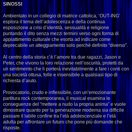
SINOSSI
Ambientato in un collegio di matrice cattolica, ‘OUT-ING’
esplora il tema dell’adolescenza e della continua
esposizione a crisi d’identità, sessualità e religione
puntando il dito senza mezzi termini verso ogni forma di
appiattimento culturale che esorta ad indicare come
deprecabile un atteggiamento solo perché definito “diverso”.
Al centro della storia c’è l’amore tra due ragazzi, Jason e
Peter, che vivono la loro relazione nell’oscurità, protetti da
un sentimento che li porterà inevitabilmente a fare i conti con
una società ottusa, folle e insensibile a qualsiasi tipo di
richiesta d’aiuto.
Provocatorio, crudo e inflessibile, con un’emozionante
partitura rock contemporanea, il musical esamina le
conseguenze del “mettere a nudo la propria anima” e vuole
dimostrare quanto per la generazione moderna sia difficile
passare il labile confine tra l’età adolescenziale e l’età
adulta per affrontare un futuro che pone più domande che
risposte.