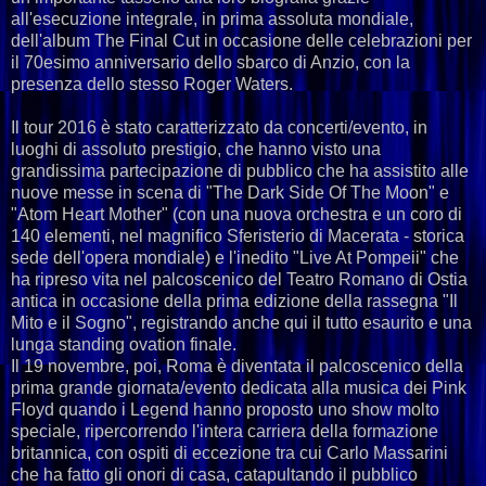
all'esecuzione integrale, in prima assoluta mondiale,
dell'album The Final Cut in occasione delle celebrazioni per
il 70esimo anniversario dello sbarco di Anzio, con la
presenza dello stesso Roger Waters.
Il tour 2016 è stato caratterizzato da concerti/evento, in
luoghi di assoluto prestigio, che hanno visto una
grandissima partecipazione di pubblico che ha assistito alle
nuove messe in scena di "The Dark Side Of The Moon" e
"Atom Heart Mother" (con una nuova orchestra e un coro di
140 elementi, nel magnifico Sferisterio di Macerata - storica
sede dell'opera mondiale) e l'inedito "Live At Pompeii" che
ha ripreso vita nel palcoscenico del Teatro Romano di Ostia
antica in occasione della prima edizione della rassegna "Il
Mito e il Sogno", registrando anche qui il tutto esaurito e una
lunga standing ovation finale.
Il 19 novembre, poi, Roma è diventata il palcoscenico della
prima grande giornata/evento dedicata alla musica dei Pink
Floyd quando i Legend hanno proposto uno show molto
speciale, ripercorrendo l'intera carriera della formazione
britannica, con ospiti di eccezione tra cui Carlo Massarini
che ha fatto gli onori di casa, catapultando il pubblico