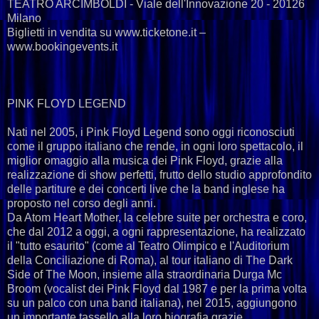
TEATRO ARCIMBOLDI - Viale dell'Innovazione 20 - 20126
Milano
Biglietti in vendita su www.ticketone.it –
www.bookingevents.it
PINK FLOYD LEGEND
Nati nel 2005, i Pink Floyd Legend sono oggi riconosciuti
come il gruppo italiano che rende, in ogni loro spettacolo, il
miglior omaggio alla musica dei Pink Floyd, grazie alla
realizzazione di show perfetti, frutto dello studio approfondito
delle partiture e dei concerti live che la band inglese ha
proposto nel corso degli anni.
Da Atom Heart Mother, la celebre suite per orchestra e coro,
che dal 2012 a oggi, a ogni rappresentazione, ha realizzato
il "tutto esaurito" (come al Teatro Olimpico e l'Auditorium
della Conciliazione di Roma), al tour italiano di The Dark
Side of The Moon, insieme alla straordinaria Durga Mc
Broom (vocalist dei Pink Floyd dal 1987 e per la prima volta
su un palco con una band italiana), nel 2015, aggiungono
un importante tassello alla loro biografia grazie