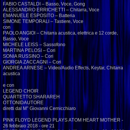
FABIO CASTALDI – Basso, Voce, Gong
ALESSANDRO ERRICHETTI – Chitarra, Voce
EMANUELE ESPOSITO – Batteria
SIMONE TEMPORALI – Tastiere, Voce
con
PAOLO ANGIOI – Chitarra acustica, elettrica e 12 corde,
Basso, Voce
MICHELE LEISS – Sassofono
MARTINA PELOSI – Cori
SONIA RUSSINO – Cori
GIORGIA ZACCAGNI – Cori
ANDREA ARNESE – Video/Audio Effects, Keytar, Chitarra
acustica
e con
LEGEND CHOIR
QUARTETTO SHARAREH
OTTONIDAUTORE
diretti dal M° Giovanni Cernicchiaro
PINK FLOYD LEGEND PLAYS ATOM HEART MOTHER -
26 febbraio 2018 - ore 21