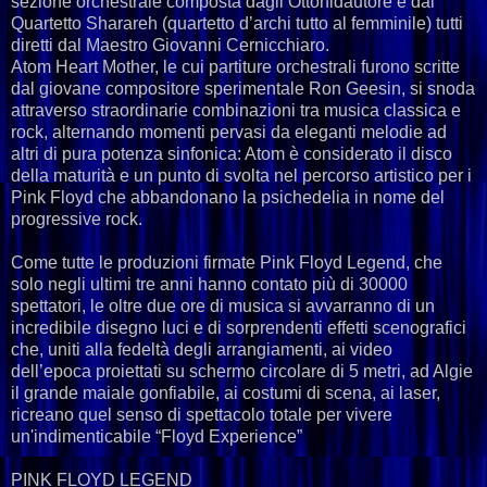
sezione orchestrale composta dagli Ottonidautore e dal
Quartetto Sharareh (quartetto d’archi tutto al femminile) tutti
diretti dal Maestro Giovanni Cernicchiaro.
Atom Heart Mother, le cui partiture orchestrali furono scritte
dal giovane compositore sperimentale Ron Geesin, si snoda
attraverso straordinarie combinazioni tra musica classica e
rock, alternando momenti pervasi da eleganti melodie ad
altri di pura potenza sinfonica: Atom è considerato il disco
della maturità e un punto di svolta nel percorso artistico per i
Pink Floyd che abbandonano la psichedelia in nome del
progressive rock.
Come tutte le produzioni firmate Pink Floyd Legend, che
solo negli ultimi tre anni hanno contato più di 30000
spettatori, le oltre due ore di musica si avvarranno di un
incredibile disegno luci e di sorprendenti effetti scenografici
che, uniti alla fedeltà degli arrangiamenti, ai video
dell’epoca proiettati su schermo circolare di 5 metri, ad Algie
il grande maiale gonfiabile, ai costumi di scena, ai laser,
ricreano quel senso di spettacolo totale per vivere
un'indimenticabile “Floyd Experience”
PINK FLOYD LEGEND