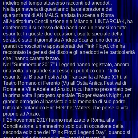
indietro nel tempo attraverso racconti ed aneddoti.
Nella primavera di quest'anno, la celebrazione dei
quarant'anni di ANIMALS, andata in scena a Roma
all'Auditorium Conciliazione e a Milano al LINEARCIAK, ha
confermato il successo della band con un ennesimo tutto
esaurito. In queste due occasioni, ospite speciale della
serata è stato il giornalista Andrea Scanzi, uno dei più
grandi conoscitori e appassionati dei Pink Floyd, che ha
raccontato la genesi del disco e gli aneddoti e le particolarità
che l'hanno caratterizzato.
Nel "Summertour 2017" i Legend hanno registrato, ancora
una volta, un grande successo di pubblico con i "tutto
esaurito" al Blubar Festival di Francavilla al Mare (Ch), al
Teatro Romano di Ferento (Vt) all'Ostia Antica Festival di
Roma e a Villa Adele ad Anzio, in cui hanno presentato per
la prima volta il progetto speciale "Roger Waters Night", un
grande omaggio al bassista e alla memoria di suo padre,
l'ufficiale britannico Eric Fletcher Waters, che perse la vita
proprio ad Anzio.
Il 25 novembre 2017 hanno realizzato a Roma, alla
Conciliazione, un ennesimo sold out in occasione della
seconda edizione del "Pink Floyd Legend Day", quando si