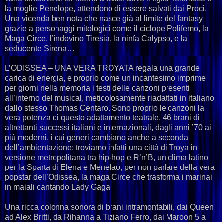
la moglie Penelope, attendono di essere salvati dai Proci.
Una vicenda ben nota che nasce già al limite del fantasy
grazie a personaggi mitologici come il ciclope Polifemo, la
Maga Circe, l’indovino Tiresia, la ninfa Calypso, e la
seducente Sirena…
L’ODISSEA – UNA VERA TROYATA regala una grande
carica di energia, e proprio come un incantesimo imprime
per giorni nella memoria i testi delle canzoni presenti
all’interno del musical, meticolosamente riadattati in italiano
dallo stesso Thomas Centaro. Sono proprio le canzoni la
vera potenza di questo adattamento teatrale, 46 brani di
altrettanti successi italiani e internazionali, dagli anni ’70 ai
più moderni, i cui generi cambiano anche a seconda
dell’ambientazione: troviamo infatti una città di Troya in
versione metropolitana tra hip-hop e R’n’B, un clima latino
per la Sparta di Elena e Menelao, per non parlare della vera
popstar dell’Odissea, la maga Circe che trasforma i marinai
in maiali cantando Lady Gaga.
Una ricca colonna sonora di brani intramontabili, dai Queen
ad Alex Britti, da Rihanna a Tiziano Ferro, dai Maroon 5 a