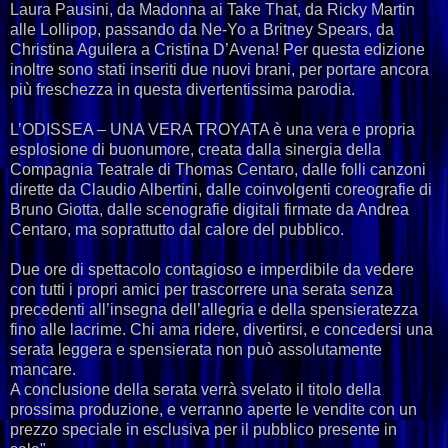
Laura Pausini, da Madonna ai Take That, da Ricky Martin
alle Lollipop, passando da Ne-Yo a Britney Spears, da
Christina Aguilera a Cristina D’Avena! Per questa edizione
inoltre sono stati inseriti due nuovi brani, per portare ancora
più freschezza in questa divertentissima parodia.
L’ODISSEA – UNA VERA TROYATA è una vera e propria
esplosione di buonumore, creata dalla sinergia della
Compagnia Teatrale di Thomas Centaro, dalle folli canzoni
dirette da Claudio Albertini, dalle coinvolgenti coreografie di
Bruno Giotta, dalle scenografie digitali firmate da Andrea
Centaro, ma soprattutto dal calore del pubblico.
Due ore di spettacolo contagioso e imperdibile da vedere
con tutti i propri amici per trascorrere una serata senza
precedenti all’insegna dell’allegria e della spensieratezza
fino alle lacrime. Chi ama ridere, divertirsi, e concedersi una
serata leggera e spensierata non può assolutamente
mancare.
A conclusione della serata verrà svelato il titolo della
prossima produzione, e verranno aperte le vendite con un
prezzo speciale in esclusiva per il pubblico presente in