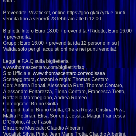
sala".
Prevendite: Vivaticket, online https://goo.gl/4i7yzk e punti
vendita fino a venerdì 23 febbraio alle h.12:00.
Biglietti: Intero Euro 18.00 + prevendita / Ridotto, Euro 16.00
+ prevendita.
Gruppi: Euro 16.00 + prevendita (da 12 persone in su |
Valida solo per gli acquisti online e nei punti vendita).
Leggi le F.A.Q sulla biglietteria
www.thomascentaro.com/biglietti/#faq
Sito Ufficiale:
www.thomascentaro.com/odissea
Sceneggiatura, canzoni e regia: Thomas Centaro
Con: Andrea Bonati, Alessandra Ruta, Thomas Centaro,
Alessandro Fortarezza, Elena Centaro, Francesca Tretto,
Raffaella Marchegiano, Andrea Romeo.
Coreografie: Bruno Giotta
Corpo di ballo: Bruno Giotta, Chiara Rossi, Cristina Piva,
Mattia Pettinari, Elisa Sorrenti, Jessica Maggi, Francesca
D’Onofrio, Alice Fasoli.
Direzione Musicale: Claudio Albertini
Vocalist: Silvia Pinto, Jean Marie Trotta, Claudio Albertini,