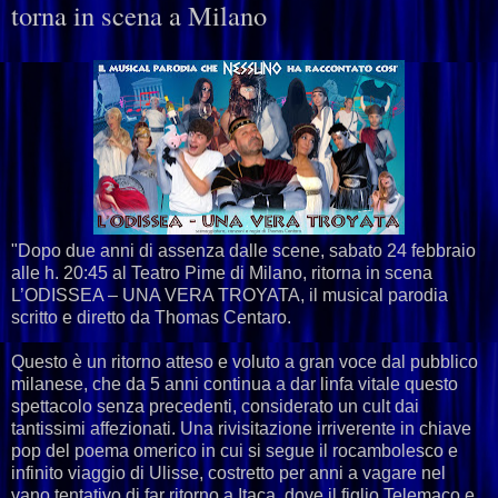
torna in scena a Milano
"Dopo due anni di assenza dalle scene, sabato 24 febbraio
alle h. 20:45 al Teatro Pime di Milano, ritorna in scena
L’ODISSEA – UNA VERA TROYATA, il musical parodia
scritto e diretto da Thomas Centaro.
Questo è un ritorno atteso e voluto a gran voce dal pubblico
milanese, che da 5 anni continua a dar linfa vitale questo
spettacolo senza precedenti, considerato un cult dai
tantissimi affezionati. Una rivisitazione irriverente in chiave
pop del poema omerico in cui si segue il rocambolesco e
infinito viaggio di Ulisse, costretto per anni a vagare nel
vano tentativo di far ritorno a Itaca, dove il figlio Telemaco e