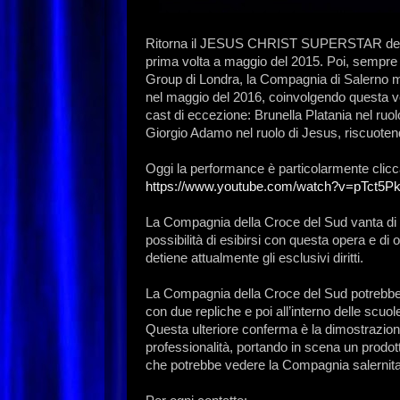
Ritorna il JESUS CHRIST SUPERSTAR della
prima volta a maggio del 2015. Poi, sempre p
Group di Londra, la Compagnia di Salerno m
nel maggio del 2016, coinvolgendo questa vo
cast di eccezione: Brunella Platania nel ruol
Giorgio Adamo nel ruolo di Jesus, riscuotend
Oggi la performance è particolarmente clicca
https://www.youtube.com/watch?v=pTct5
La Compagnia della Croce del Sud vanta di 
possibilità di esibirsi con questa opera e di 
detiene attualmente gli esclusivi diritti.
La Compagnia della Croce del Sud potrebbe t
con due repliche e poi all’interno delle scuole
Questa ulteriore conferma è la dimostrazione
professionalità, portando in scena un prodott
che potrebbe vedere la Compagnia salernitana 