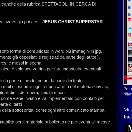
a tranche della rubrica SPETTACOLI IN CERCA DI
vi avevo già parlato: il
JESUS CHRIST SUPERSTAR
 sotto forma di comunicato in word più immagini in jpg.
amente già depositati e registrati da parte degli autori),
 presi e messi in scena.
istico, é solo una vetrina per fare incuriosire eventuali
da parte di produttori né da parte dei teatri
 la mail si assume ogni responsabilità del materiale inviato,
Per 
uali diritti dell’opera, inedita e non
rifl
ì come viene inviato e va implementato con contatti per
rte di terzi
Mas
ne della sottoscritta, come ogni altro comunicato stampa.
Inte
abilità per il materiale pubblicato né per eventuali messe