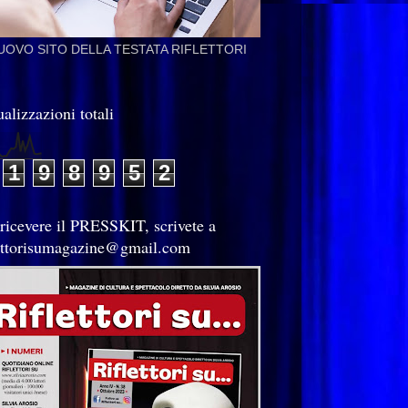
NUOVO SITO DELLA TESTATA RIFLETTORI
alizzazioni totali
1
9
8
9
5
2
 ricevere il PRESSKIT, scrivete a
lettorisumagazine@gmail.com