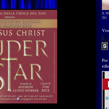
IL 
SU
Visu
9
Per
rif