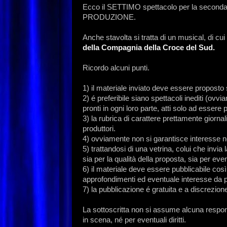
Ecco il SETTIMO spettacolo per la second
PRODUZIONE.
Anche stavolta si tratta di un musical, di cui 
della Compagnia della Croce del Sud.
Ricordo alcuni punti.
1) il materiale inviato deve essere proposto
2) é preferibile siano spettacoli inediti (ovvi
pronti in ogni loro parte, atti solo ad essere
3) la rubrica di carattere prettamente giornal
produttori.
4) ovviamente non si garantisce interesse né 
5) trattandosi di una vetrina, colui che invia
sia per la qualità della proposta, sia per event
6) il materiale deve essere pubblicabile cos
approfondimenti ed eventuale interesse da pa
7) la pubblicazione é gratuita e a discrezio
La sottoscritta non si assume alcuna respons
in scena, né per eventuali diritti.