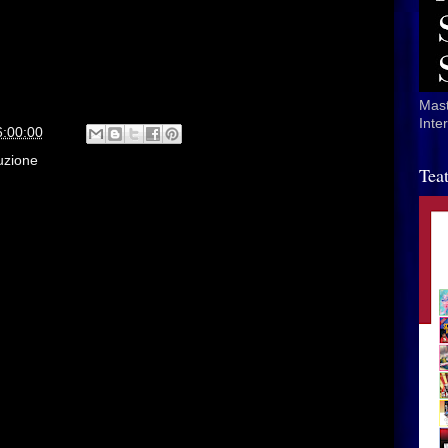
Mast
Inte
6:00:00
duzione
Tea