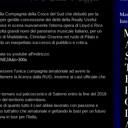
Mas
 Compagnia della Croce del Sud che debuttò per la
er gentile concessione dei diritti della Really Useful
Int
ise in scena nuovamente l’eterna opera di Lloyd e Rice
lta grandi nomi del panorama musicale italiano, per un
o di Maddalena, Christian Gravina nel ruolo di Pilato e
o un inaspettato successo di pubblico e critica.
ta su youtube all’indirizzo:
PkNE2A&t=300s
essere l’unica compagnia amatoriale ad avere la
ottenere la licenza dalla RUG, insieme al cast ufficiale che
ornare sul palcoscenico di Salerno entro la fine del 2018
 del territorio salernitano.
 di quanto tutto il cast abbia lavorato con passione e
o tutt’altro che amatoriale e gettando le basi per un futuro
in tour per l’Italia.