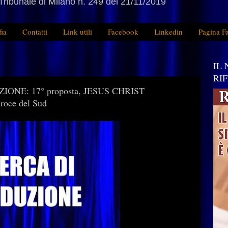
Tribunale di Milano n. 249 del 21/11/2019
fia
Contatti
Link utili
Facebook
Linkedin
Pagina F
IL
RI
ONE: 17° proposta, JESUS CHRIST
oce del Sud