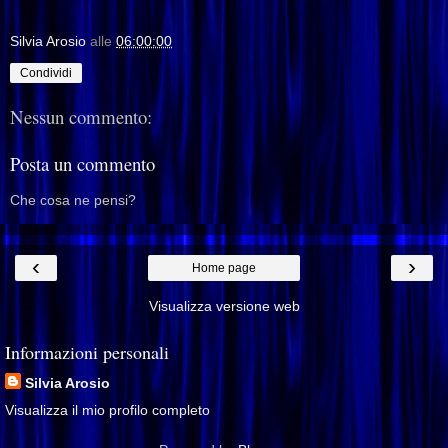
Silvia Arosio
alle
06:00:00
Condividi
Nessun commento:
Posta un commento
Che cosa ne pensi?
‹
›
Home page
Visualizza versione web
Informazioni personali
Silvia Arosio
Visualizza il mio profilo completo