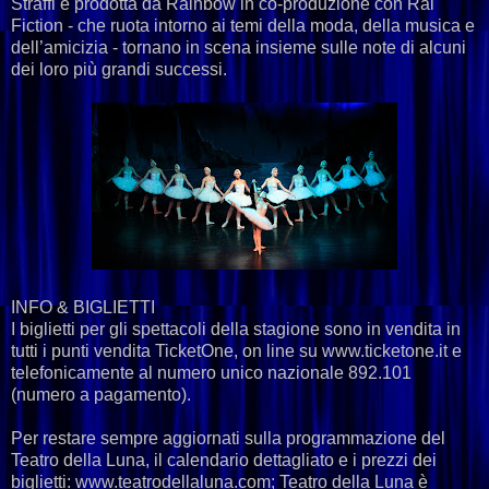
Straffi e prodotta da Rainbow in co-produzione con Rai
Fiction - che ruota intorno ai temi della moda, della musica e
dell’amicizia - tornano in scena insieme sulle note di alcuni
dei loro più grandi successi.
INFO & BIGLIETTI
I biglietti per gli spettacoli della stagione sono in vendita in
tutti i punti vendita TicketOne, on line su www.ticketone.it e
telefonicamente al numero unico nazionale 892.101
(numero a pagamento).
Per restare sempre aggiornati sulla programmazione del
Teatro della Luna, il calendario dettagliato e i prezzi dei
biglietti: www.teatrodellaluna.com; Teatro della Luna è