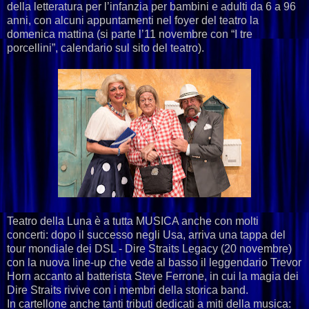
della letteratura per l’infanzia per bambini e adulti da 6 a 96
anni, con alcuni appuntamenti nel foyer del teatro la
domenica mattina (si parte l’11 novembre con “I tre
porcellini”, calendario sul sito del teatro).
Teatro della Luna è a tutta MUSICA anche con molti
concerti: dopo il successo negli Usa, arriva una tappa del
tour mondiale dei DSL - Dire Straits Legacy (20 novembre)
con la nuova line-up che vede al basso il leggendario Trevor
Horn accanto al batterista Steve Ferrone, in cui la magia dei
Dire Straits rivive con i membri della storica band.
In cartellone anche tanti tributi dedicati a miti della musica: