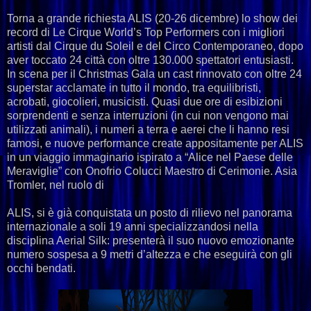
Torna a grande richiesta ALIS (20-26 dicembre) lo show dei
record di Le Cirque World’s Top Performers con i migliori
artisti dal Cirque du Soleil e del Circo Contemporaneo, dopo
aver toccato 24 città con oltre 130.000 spettatori entusiasti.
In scena per il Christmas Gala un cast rinnovato con oltre 24
superstar acclamate in tutto il mondo, tra equilibristi,
acrobati, giocolieri, musicisti. Quasi due ore di esibizioni
sorprendenti e senza interruzioni (in cui non vengono mai
utilizzati animali), i numeri a terra e aerei che li hanno resi
famosi, e nuove performance create appositamente per ALIS
in un viaggio immaginario ispirato a “Alice nel Paese delle
Meraviglie” con Onofrio Colucci Maestro di Cerimonie. Asia
Tromler, nel ruolo di
ALIS, si è già conquistata un posto di rilievo nel panorama
internazionale a soli 19 anni specializzandosi nella
disciplina Aerial Silk: presenterà il suo nuovo emozionante
numero sospesa a 9 metri d’altezza e che eseguirà con gli
occhi bendati.