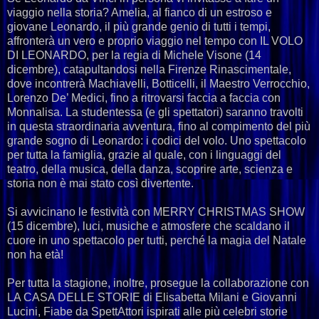
viaggio nella storia? Amelia, al fianco di un estroso e
giovane Leonardo, il più grande genio di tutti i tempi,
affronterà un vero e proprio viaggio nel tempo con IL VOLO
DI LEONARDO, per la regia di Michele Visone (14
dicembre), catapultandosi nella Firenze Rinascimentale,
dove incontrerà Machiavelli, Botticelli, il Maestro Verrocchio,
Lorenzo De’ Medici, fino a ritrovarsi faccia a faccia con
Monnalisa. La studentessa (e gli spettatori) saranno travolti
in questa straordinaria avventura, fino al compimento del più
grande sogno di Leonardo: i codici del volo. Uno spettacolo
per tutta la famiglia, grazie al quale, con i linguaggi del
teatro, della musica, della danza, scoprire arte, scienza e
storia non è mai stato così divertente.
Si avvicinano le festività con MERRY CHRISTMAS SHOW
(15 dicembre), luci, musiche e atmosfere che scaldano il
cuore in uno spettacolo per tutti, perché la magia del Natale
non ha età!
Per tutta la stagione, inoltre, prosegue la collaborazione con
LA CASA DELLE STORIE di Elisabetta Milani e Giovanni
Lucini, Fiabe da SpettAttori ispirati alle più celebri storie