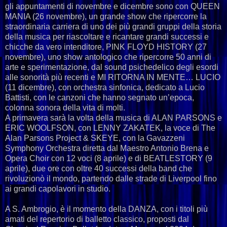
gli appuntamenti di novembre e dicembre sono con QUEEN
MANIA (26 novembre), un grande show che ripercorre la
straordinaria carriera di uno dei più grandi gruppi della storia
della musica per riascoltare e ricantare grandi successi e
chicche da vero intenditore, PINK FLOYD HISTORY (27
novembre), uno show antologico che ripercorre 50 anni di
arte e sperimentazione, dal sound psichedelico degli esordi
alle sonorità più recenti e MI RITORNA IN MENTE… LUCIO
(11 dicembre), con orchestra sinfonica, dedicato a Lucio
Battisti, con le canzoni che hanno segnato un’epoca,
colonna sonora della vita di molti.
A primavera sarà la volta della musica di ALAN PARSONS e
ERIC WOOLFSON, con LENNY ZAKATEK, la voce di The
Alan Parsons Project & SKEYE, con la Gavazzeni
Symphony Orchestra diretta dal Maestro Antonio Brena e
Opera Choir con 12 voci (8 aprile) e di BEATLESTORY (9
aprile), due ore con oltre 40 successi della band che
rivoluzionò il mondo, partendo dalle strade di Liverpool fino
ai grandi capolavori in studio.
A S. Ambrogio, è il momento della DANZA, con i titoli più
amati del repertorio di balletto classico, proposti dal