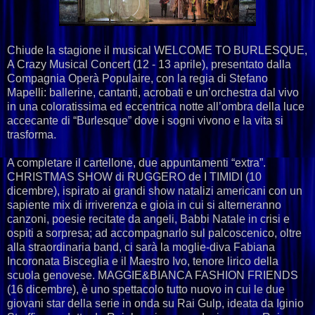
Chiude la stagione il musical WELCOME TO BURLESQUE,
A Crazy Musical Concert (12 - 13 aprile), presentato dalla
Compagnia Operà Populaire, con la regia di Stefano
Mapelli: ballerine, cantanti, acrobati e un’orchestra dal vivo
in una coloratissima ed eccentrica notte all’ombra della luce
accecante di “Burlesque” dove i sogni vivono e la vita si
trasforma.
A completare il cartellone, due appuntamenti “extra”.
CHRISTMAS SHOW di RUGGERO de I TIMIDI (10
dicembre), ispirato ai grandi show natalizi americani con un
sapiente mix di irriverenza e gioia in cui si alterneranno
canzoni, poesie recitate da angeli, Babbi Natale in crisi e
ospiti a sorpresa; ad accompagnarlo sul palcoscenico, oltre
alla straordinaria band, ci sarà la moglie-diva Fabiana
Incoronata Bisceglia e il Maestro Ivo, tenore lirico della
scuola genovese. MAGGIE&BIANCA FASHION FRIENDS
(16 dicembre), è uno spettacolo tutto nuovo in cui le due
giovani star della serie in onda su Rai Gulp, ideata da Iginio