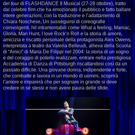
del tour di FLASHDANCE Il Musical (27-28 ottobre), tratto
dal celebre film che ha emozionato il pubblico e fatto ballare
intere generazioni, con la traduzione e l’adattamento di
Chiara Noschese, Un susseguirsi di coreografie
coinvolgenti, hit intramontabili come What a feeling, Maniac,
Gloria, Man Hunt, I love Rock’n Roll e la storia di amore,
amicizia e riscatto personale della protagonista Alex Owens,
interpretata a teatro da Valeria Belleudi, allieva della Scuola
di “Amici” di Maria De Filippi nel 2004: la storia di un sogno
e del coraggio di poterlo realizzare, entrare nella prestigiosa
Accademia di Danza di Pittsburgh riscattandosi così da un
passato difficile. Una giovane donna, indipendente e forte,
che combatte e lavora in un mondo di uomini, scoprirà
l’amore e imparerà che per sognare in grande si deve
credere in sé stessi e non avere paura delle sfide.