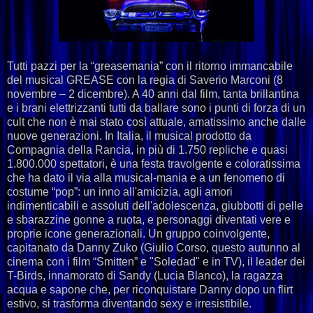
Tutti pazzi per la “greasemania” con il ritorno immancabile
del musical GREASE con la regia di Saverio Marconi (8
novembre – 2 dicembre). A 40 anni dal film, tanta brillantina
e i brani elettrizzanti tutti da ballare sono i punti di forza di un
cult che non è mai stato così attuale, amatissimo anche dalle
nuove generazioni. In Italia, il musical prodotto da
Compagnia della Rancia, in più di 1.750 repliche e quasi
1.800.000 spettatori, è una festa travolgente e coloratissima
che ha dato il via alla musical-mania e a un fenomeno di
costume “pop”: un inno all'amicizia, agli amori
indimenticabili e assoluti dell'adolescenza, giubbotti di pelle
e sbarazzine gonne a ruota, e personaggi diventati vere e
proprie icone generazionali. Un gruppo coinvolgente,
capitanato da Danny Zuko (Giulio Corso, questo autunno al
cinema con i film “Smitten” e "Soledad" e in TV), il leader dei
T-Birds, innamorato di Sandy (Lucia Blanco), la ragazza
acqua e sapone che, per riconquistare Danny dopo un flirt
estivo, si trasforma diventando sexy e irresistibile.