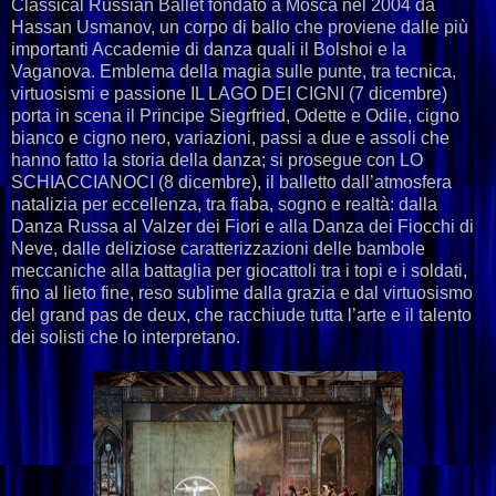
Classical Russian Ballet fondato a Mosca nel 2004 da
Hassan Usmanov, un corpo di ballo che proviene dalle più
importanti Accademie di danza quali il Bolshoi e la
Vaganova. Emblema della magia sulle punte, tra tecnica,
virtuosismi e passione IL LAGO DEI CIGNI (7 dicembre)
porta in scena il Principe Siegrfried, Odette e Odile, cigno
bianco e cigno nero, variazioni, passi a due e assoli che
hanno fatto la storia della danza; si prosegue con LO
SCHIACCIANOCI (8 dicembre), il balletto dall’atmosfera
natalizia per eccellenza, tra fiaba, sogno e realtà: dalla
Danza Russa al Valzer dei Fiori e alla Danza dei Fiocchi di
Neve, dalle deliziose caratterizzazioni delle bambole
meccaniche alla battaglia per giocattoli tra i topi e i soldati,
fino al lieto fine, reso sublime dalla grazia e dal virtuosismo
del grand pas de deux, che racchiude tutta l’arte e il talento
dei solisti che lo interpretano.