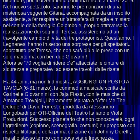
dicembre; poi, il divertimento continua fino al 3 marzo 2019.
Nel nuovo spettacolo, saranno le premonizioni di una
misteriosa veggente Gitana, accompagnata da un insolito
assistente, a far respirare un’atmosfera di magia e mistero
nel cortile della famiglia Colombo e, proprio attraverso la
realizzazione dei sogni di Teresa, assisteremo ad un
travolgente cambio di vita dei tre protagonisti. Quest’anno, I
Legnanesi hanno in serbo una sorpresa per gli spettatori...
soprattutto per Teresa, che non sarà più alle prese con un
solo marito ma con ben due Giovanni!
Allora se “70 voglia di ridere c’è” allacciate le cinture di
sicurezza e preparatevi ad essere travolti dalle risate!
Ha 44 anni, ma non li dimostra, AGGIUNGI UN POSTO A
TAVOLA (6-31 marzo), la commedia musicale scritta da
Garinei e Giovannini con Jaja Fiastri, con le musiche di
Armando Trovajoli, liberamente ispirata a “After Me The
Deluge” di David Forrest e prodotta da Alessandro
Longobardi per OTI-Officine del Teatro Italiano e Viola
Produzioni. Successo planetario che non conosce età, ogni
ingrediente (copione, scenografia, costumi) è riproposto con
rispetto filologico della prima edizione con Johnny Dorelli,
ma allo stesso tempo con nuova vita e freschezza,