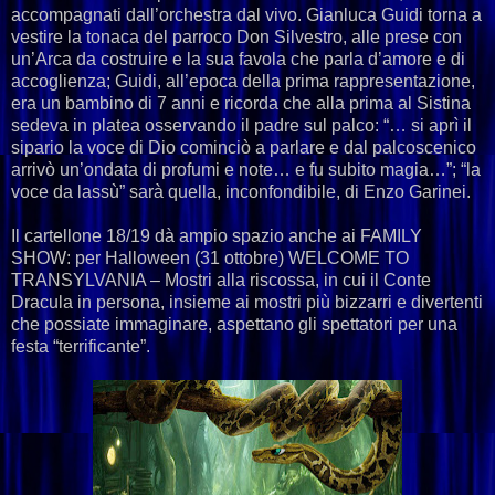
accompagnati dall’orchestra dal vivo. Gianluca Guidi torna a
vestire la tonaca del parroco Don Silvestro, alle prese con
un’Arca da costruire e la sua favola che parla d’amore e di
accoglienza; Guidi, all’epoca della prima rappresentazione,
era un bambino di 7 anni e ricorda che alla prima al Sistina
sedeva in platea osservando il padre sul palco: “… si aprì il
sipario la voce di Dio cominciò a parlare e dal palcoscenico
arrivò un’ondata di profumi e note… e fu subito magia…”; “la
voce da lassù” sarà quella, inconfondibile, di Enzo Garinei.
Il cartellone 18/19 dà ampio spazio anche ai FAMILY
SHOW: per Halloween (31 ottobre) WELCOME TO
TRANSYLVANIA – Mostri alla riscossa, in cui il Conte
Dracula in persona, insieme ai mostri più bizzarri e divertenti
che possiate immaginare, aspettano gli spettatori per una
festa “terrificante”.