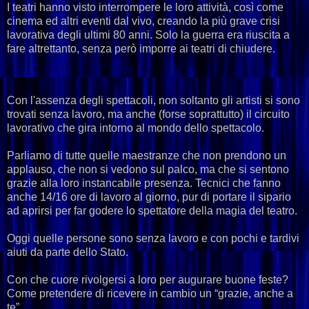
I teatri hanno visto interrompere le loro attività, così come
cinema ed altri eventi dal vivo, creando la più grave crisi
lavorativa degli ultimi 80 anni. Solo la guerra era riuscita a
fare altrettanto, senza però imporre ai teatri di chiudere.
Con l'assenza degli spettacoli, non soltanto gli artisti si sono
trovati senza lavoro, ma anche (forse soprattutto) il circuito
lavorativo che gira intorno al mondo dello spettacolo.
Parliamo di tutte quelle maestranze che non prendono un
applauso, che non si vedono sul palco, ma che si sentono
grazie alla loro instancabile presenza. Tecnici che fanno
anche 14/16 ore di lavoro al giorno, pur di portare il sipario
ad aprirsi per far godere lo spettatore della magia del teatro.
Oggi quelle persone sono senza lavoro e con pochi e tardivi
aiuti da parte dello Stato.
Con che cuore rivolgersi a loro per augurare buone feste?
Come pretendere di ricevere in cambio un “grazie, anche a
te”.