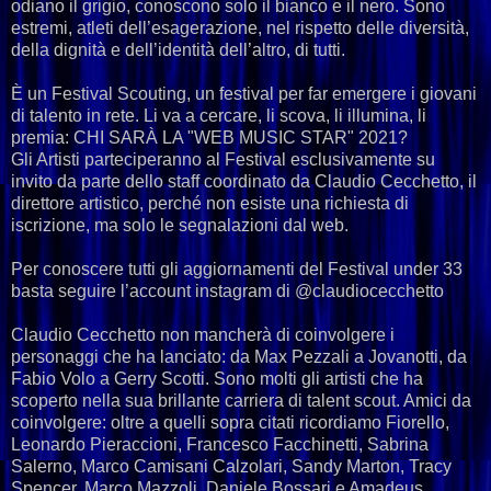
odiano il grigio, conoscono solo il bianco e il nero. Sono
estremi, atleti dell’esagerazione, nel rispetto delle diversità,
della dignità e dell’identità dell’altro, di tutti.
È un Festival Scouting, un festival per far emergere i giovani
di talento in rete. Li va a cercare, li scova, li illumina, li
premia: CHI SARÀ LA "WEB MUSIC STAR" 2021?
Gli Artisti parteciperanno al Festival esclusivamente su
invito da parte dello staff coordinato da Claudio Cecchetto, il
direttore artistico, perché non esiste una richiesta di
iscrizione, ma solo le segnalazioni dal web.
Per conoscere tutti gli aggiornamenti del Festival under 33
basta seguire l’account instagram di @claudiocecchetto
Claudio Cecchetto non mancherà di coinvolgere i
personaggi che ha lanciato: da Max Pezzali a Jovanotti, da
Fabio Volo a Gerry Scotti. Sono molti gli artisti che ha
scoperto nella sua brillante carriera di talent scout. Amici da
coinvolgere: oltre a quelli sopra citati ricordiamo Fiorello,
Leonardo Pieraccioni, Francesco Facchinetti, Sabrina
Salerno, Marco Camisani Calzolari, Sandy Marton, Tracy
Spencer, Marco Mazzoli, Daniele Bossari e Amadeus.