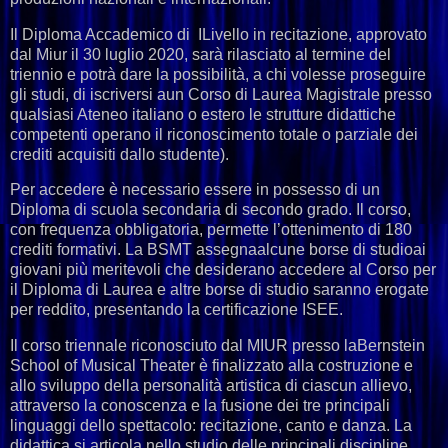
Il Diploma Accademico di ILivello in recitazione, approvato
dal Miur il 30 luglio 2020, sarà rilasciato al termine del
triennio e potrà dare la possibilità, a chi volesse proseguire
gli studi, di iscriversi aun Corso di Laurea Magistrale presso
qualsiasi Ateneo italiano o estero le strutture didattiche
competenti operano il riconoscimento totale o parziale dei
crediti acquisiti dallo studente).
Per accedere è necessario essere in possesso di un
Diploma di scuola secondaria di secondo grado. Il corso,
con frequenza obbligatoria, permette l’ottenimento di 180
crediti formativi. La BSMT assegnaalcune borse di studioai
giovani più meritevoli che desiderano accedere al Corso per
il Diploma di Laurea e altre borse di studio saranno erogate
per reddito, presentando la certificazione ISEE.
Il corso triennale riconosciuto dal MIUR presso laBernstein
School of Musical Theater è finalizzato alla costruzione e
allo sviluppo della personalità artistica di ciascun allievo,
attraverso la conoscenza e la fusione dei tre principali
linguaggi dello spettacolo: recitazione, canto e danza. La
didattica si articola nello studio delle principali discipline