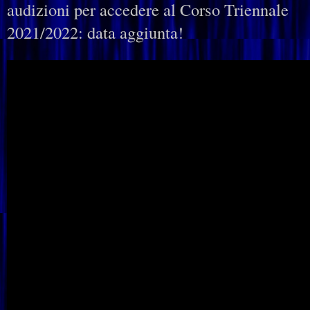
audizioni per accedere al Corso Triennale
2021/2022: data aggiunta!