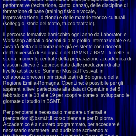
performative (recitazione, canto, danza), delle discipline di
formazione di base (training fisico e vocale,
improvvisazione, dizione) e delle materie teorico-culturali
(solfeggio, storia del teatro, trucco teatrale).
Il percorso formativo èarricchito ogni anno da Laboratori e
Workshop affidati a docenti di alto profilo internazionale e si
avvarrà della collaborazione già esistente con i docenti
dell’Università di Bologna e del DAMS.La BSMT ti mette in
scena: momento centrale della preparazione accademica di
ciascun allievo è rappresentato dalle produzioni di alto
livello artistico del Summer Musical Festival, in
collaborazionecon i principali teatri di Bologna e della
Regione Emilia-Romagna. OpenLine: è possibile per gli
aspiranti allievi partecipare alla data di OpenLine del 6
febbraio dalle 18 alle 19 per scoprire come si sviluppano le
giornate di studio in BSMT.
Per prenotarsi è necessario mandare un’email a
prenotazioni@bsmt.it.Il corso triennale per Diploma
Accademico è a numero programmato, per accedere è
necessario sostenere una audizione scrivendo a: