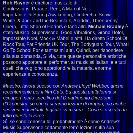
Rob Rayner
è direttore musicale di
Confessions, Parade, Rent, A Man of No
Importance, & Spring Awakening, Cinderella, Snow
White, & Jack and the Beanstalk, Aladdin, Threepenny
Opera, Little Shop of Horrors e tanti altri.
Michael Bradley
è
stato Musical Supervisor di Good Vibrations, Grand Hotel,
Impossible Noel, Mack & Mabel e altri. Ha diretto School Of
Rock Tour, Fat Friends UK Tour, The Bodyguard Tour, What I
Go To School For e tantissimi altri. Quindi, per rispondere
alla sua domanda, Silvia, tutte queste personalità artistiche
possono apportare ai performer, ai musicisti italiani e a tutti
quelli che vogliono approfondire la materia, enorme
esperienza e conoscenza.
Maestro, lavora spesso con Andrew Lloyd Webber, anche
recentemente per il film Cats. Su questa piattaforma si
occuperà nello specifico del Dipartimento Direzione
d’Orchestra: so che ci saranno lezioni di gruppo, ma anche
sessioni individuali, tagliate su misura... Cosa si aspetta da
tutto questo lavoro?
Sì, se sono conosciuto, probabilmente è come Andrew's
Music Supervisor e certamente terrò lezioni sulla sua