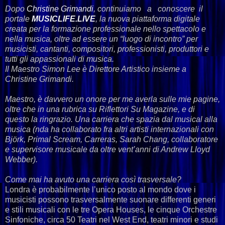
Dopo
Christine Grimandi
, continuiamo a conoscere il
portale
MUSICLIFE.LIVE
, la nuova piattaforma digitale
creata per la formazione professionale nello spettacolo e
nella musica, oltre ad essere un “luogo di incontro” per
musicisti, cantanti, compositori, professionisti, produttori e
tutti gli appassionali di musica.
Il Maestro Simon Lee è Direttore Artistico insieme a
Christine Grimandi.
Maestro, è davvero un onore per me averla sulle mie pagine,
oltre che in una rubrica su Riflettori Su Magazine, e di
questo la ringrazio. Una carriera che spazia dal musical alla
musica (nda ha collaborato fra altri artisti internazionali con
Björk, Primal Scream, Carreras, Sarah Chang, collaboratore
e supervisore musicale da oltre vent’anni di Andrew Lloyd
Webber).
Come mai ha avuto una carriera così trasversale?
Londra è probabilmente l’unico posto al mondo dove i
musicisti possono trasversalmente suonare differenti generi
e stili musicali con le tre Opera Houses, le cinque Orchestre
Sinfoniche, circa 50 Teatri nel West End, teatri minori e studi