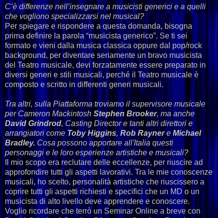
C’è differenze nell’insegnare a musicisti generici e a quelli
che vogliono specializzarsi nel musical?
Per spiegare e rispondere a questa domanda, bisogna
prima definire la parola “musicista generico”. Se ti sei
formato e vieni dalla musica classica oppure dal pop/rock
background, per diventare seriamente un bravo musicista
del Teatro musicale, devi forzatamente essere preparato in
diversi generi e stili musicali, perché il Teatro musicale è
composto e scritto in differenti generi musicali.
Tra altri, sulla Piattaforma troviamo il supervisore musicale
per Cameron Mackintosh
Stephen Brooker
, ma anche
David Grindrod
, Casting Director e tanti altri direttori e
arrangiatori come
Toby Higgins
,
Rob Rayner
e
Michael
Bradley.
Cosa possono apportare all'Italia questi
personaggi e le loro esperienze artistiche e musicali?
Il mio scopo era reclutare delle eccellenze, per riuscire ad
approfondire tutti gli aspetti lavorativi. Tra le mie conoscenze
musicali, ho scelto, personalità artistiche che riuscissero a
coprire tutti gli aspetti richiesti e specifici che un MD o un
musicista di alto livello deve apprendere e conoscere.
Voglio ricordare che terrò un Seminar Online a breve con