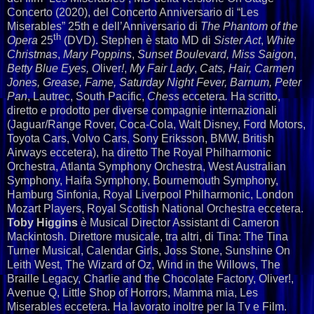
Concerto (2020), del Concerto Anniversario di “Les
Miserables” 25th e dell’Anniversario di
The Phantom
of the
th
Opera
25
(DVD). Stephen è stato MD di
Sister Act
,
White
Christmas
,
Mary Poppins
,
Sunset Boulevard, Miss Saigon
,
Betty Blue
Eyes,
O
liver
!
,
My Fair Lady
,
Cats, Hair, Carmen
Jones, Grease, Fame,
Saturday Night Fever, Barnum, Peter
Pan
, Lautrec, South Pacific,
Chess
eccetera
.
Ha scritto,
diretto e prodotto per diverse compagnie internazionali
(Jaguar/Range Rover, Coca-Cola, Walt Disney, Ford Motors,
Toyota Cars, Volvo Cars, Sony Eriksson, BMW, British
Airways eccetera), ha diretto The Royal Philharmonic
Orchestra, Atlanta Symphony Orchestra, West Australian
Symphony, Haifa Symphony, Bournemouth Symphony,
Hamburg Sinfonia, Royal Liverpool Philharmonic, London
Mozart Players, Royal Scottish National Orchestra eccetera.
Toby Higgins
è Musical Director Assistant di Cameron
Mackintosh. Direttore musicale, tra altri, di Tina: The Tina
Turner Musical, Calendar Girls, Joss Stone, Sunshine On
Leith West, The Wizard of Oz, Wind in the Willows, The
Braille Legacy, Charlie and the Chocolate Factory, Oliver!,
Avenue Q, Little Shop of Horrors, Mamma mia, Les
Miserables eccetera. Ha lavorato inoltre per la Tv e Film.