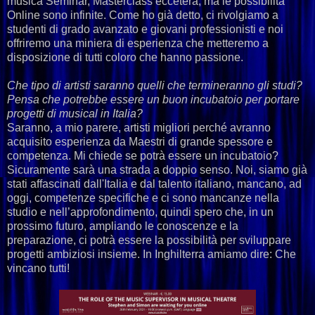
musica Seminar, Masterclass eccetera, ma le possibilità
Online sono infinite. Come ho già detto, ci rivolgiamo a
studenti di grado avanzato e giovani professionisti e noi
offriremo una miniera di esperienza che metteremo a
disposizione di tutti coloro che hanno passione.
Che tipo di artisti saranno quelli che termineranno gli studi?
Pensa che potrebbe essere un buon incubatoio per portare
progetti di musical in Italia?
Saranno, a mio parere, artisti migliori perché avranno
acquisito esperienza da Maestri di grande spessore e
competenza. Mi chiede se potrà essere un incubatoio?
Sicuramente sarà una strada a doppio senso. Noi, siamo già
stati affascinati dall'Italia e dal talento italiano, mancano, ad
oggi, competenze specifiche e ci sono mancanze nella
studio e nell’approfondimento, quindi spero che, in un
prossimo futuro, ampliando le conoscenze e la
preparazione, ci potrà essere la possibilità per sviluppare
progetti ambiziosi insieme. In Inghilterra amiamo dire: Che
vincano tutti!