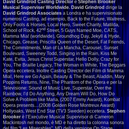
David Grindrod Casting Director
e
Stephen Brooker
Musical Superviser Worldwide
.
David Grindrod
dirige la
David Grindrod Associates
a Londra e ha supervisionato
numerosi Casting, ad esempio, Back to the Future, Waitress,
Only Fools & Horses, Local Hero, Sweet Charity, Matilda,
nd
School of Rock, 42
Street, 5 Guys Named Moe, CATS,
Mamma Mia! (worldwide), Groundhog Day, Jekyll & Hyde,
Chicago, Grease, Priscilla Queen of the Desert, Fat Friends,
The Commitments, Man of La Mancha, Carousel, Sunset
Boulevard, Sweeney Todd, Singing in the Rain, Kiss Me
Kate, Evita, Jesus Christ Superstar, Hello Dolly, Crazy for
You, The Braille Legacy, The Woman in White, The Beggars
Opera eccetera. Inoltre Casting Director dei Film di Mamma
Mia!, Here we Go Again, Beauty & The Beast, Aladdin, Mary
Poppins Returns, Nine, The Phantom of the Opera e per la
Televisione: Sound of Music Live, Superstar, Over the
Rainbow, I’d Do Anything, Any Dream Will Do, How Do
Solve A Problem like Maria, (2007 Emmy Award), Kombat
Opera presents…(2008 Golden Rose Montreux Award)
Hollyoaks, West End Star (TV3 Sweden) eccetera.
Stephen
Brooker
è l’Executive Musical Supervisor di Cameron
Mackintosh nel mondo, è MD e ha diretto la colonna sonora
del film “Les Miserables”, MD della versione On Stage