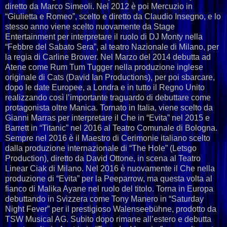
diretto da Marco Simeoli. Nel 2012 è poi Mercuzio in
“Giulietta e Romeo”, scelto e diretto da Claudio Insegno, e lo
stesso anno viene scelto nuovamente da Stage
Entertainment per interpretare il ruolo di DJ Monty nella
“Febbre del Sabato Sera”, al teatro Nazionale di Milano, per
la regia di Carline Brower. Nel Marzo del 2014 debutta ad
Atene come Rum Tum Tugger nella produzione inglese
originale di Cats (David Ian Productions), per poi sbarcare,
dopo le date Europee, a Londra e in tutto il Regno Unito
realizzando così l’importante traguardo di debuttare come
protagonista oltre Manica. Tornato in Italia, viene scelto da
Gianni Marras per interpretare il Che in “Evita” nel 2015 e
Barrett in “Titanic” nel 2016 al Teatro Comunale di Bologna.
Sempre nel 2016 è il Maestro di Cerimonie italiano scelto
dalla produzione internazionale di “The Hole” (Letsgo
Production), diretto da David Ottone, in scena al Teatro
Linear Ciak di Milano. Nel 2016 è nuovamente il Che nella
produzione di “Evita” per la Peeparrow, ma questa volta al
fianco di Malika Ayane nel ruolo del titolo. Torna in Europa
debuttando in Svizzera come Tony Manero in “Saturday
Night Fever” per il prestigioso Walenseebühne, prodotto da
TSW Musical AG. Subito dopo rimane all’estero e debutta