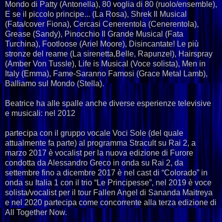
Mondo di Patty (Antonella), 80 voglia di 80 (ruolo/ensemble),
E se il piccolo principe... (La Rosa), Shrek Il Musical
(Fata/cover Fiona), Cercasi Cenerentola (Cenerentola),
Grease (Sandy), Pinocchio Il Grande Musical (Fata
Turchina), Footloose (Ariel Moore), Disincantate! Le più
stronze del reame (La sirenetta,Belle, Rapunzel), Hairspray
(Amber Von Tussle), Life is Musical (Voce solista), Men in
Italy (Emma), Fame-Saranno Famosi (Grace Metal Lamb),
Balliamo sul Mondo (Stella).
Beatrice ha alle spalle anche diverse esperienze televisive
e musicali: nel 2012
partecipa con il gruppo vocale Voci Sole (del quale
attualmente fa parte) al programma Stracult su Rai 2, a
marzo 2017 è vocalist per la nuova edizione di Furore
condotta da Alessandro Greco in onda su Rai 2, da
settembre fino a dicembre 2017 è nel cast di “Colorado” in
onda su Italia 1 con il trio “Le Principesse”, nel 2019 è voce
solista/vocalist per il tour Fallen Angel di Sananda Maitreya
e nel 2020 partecipa come concorrente alla terza edizione di
All Together Now.