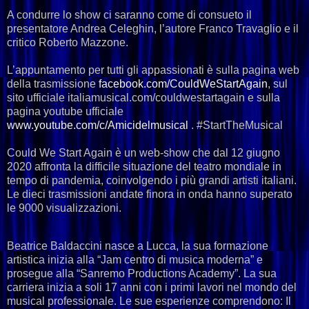
A condurre lo show ci saranno come di consueto il
presentatore Andrea Celeghin, l’autore Franco Travaglio e il
critico Roberto Mazzone.
L’appuntamento per tutti gli appassionati è sulla pagina web
della trasmissione
facebook.com/CouldWeStartAgain
, sul
sito ufficiale italiamusical.com/couldwestartagain e sulla
pagina youtube ufficiale
www.youtube.com/c/Amicidelmusical
. #StartTheMusical
Could We Start Again è un web-show che dal 12 giugno
2020 affronta la difficile situazione del teatro mondiale in
tempo di pandemia, coinvolgendo i più grandi artisti italiani.
Le dieci trasmissioni andate finora in onda hanno superato
le 9000 visualizzazioni.
Beatrice Baldaccini nasce a Lucca, la sua formazione
artistica inizia alla “Jam centro di musica moderna” e
prosegue alla “Sanremo Productions Academy”. La sua
carriera inizia a soli 17 anni con i primi lavori nel mondo del
musical professionale. Le sue esperienze comprendono: Il