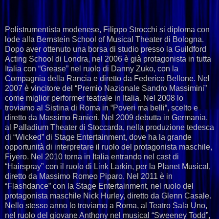
Polistrumentista modenese, Filippo Strocchi si diploma con
lode alla Bernstein School of Musical Theater di Bologna.
Dopo aver ottenuto una borsa di studio presso la Guildford
Acting School di Londra, nel 2006 è già protagonista in tutta
Italia con “Grease” nel ruolo di Danny Zuko, con la
Compagnia della Rancia e diretto da Federico Bellone. Nel
2007 è vincitore del “Premio Nazionale Sandro Massimini”
come miglior performer teatrale in Italia. Nel 2008 lo
troviamo al Sistina di Roma in “Poveri ma belli“, scelto e
diretto da Massimo Ranieri. Nel 2009 debutta in Germania,
al Palladium Theater di Stoccarda, nella produzione tedesca
di “Wicked” di Stage Entertainment, dove ha la grande
opportunità di interpretare il ruolo del protagonista maschile,
Fiyero. Nel 2010 torna in Italia entrando nel cast di
“Hairspray” con il ruolo di Link Larkin, per la Planet Musical,
diretto da Massimo Romeo Piparo. Nel 2011 è in
“Flashdance” con la Stage Entertainment, nel ruolo del
protagonista maschile Nick Hurley, diretto da Glenn Casale.
Nello stesso anno lo troviamo a Roma, al Teatro Sala Uno,
nel ruolo del giovane Anthony nel musical “Sweeney Todd”,