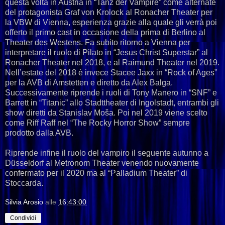
questa volta in Austria in “Tanz der Vampire” come alternate
del protagonista Graf von Krolock al Ronacher Theater per
la VBW di Vienna, esperienza grazie alla quale gli verrà poi
offerto il primo cast in occasione della prima di Berlino al
Theater des Westens. Fa subito ritorno a Vienna per
interpretare il ruolo di Pilato in “Jesus Christ Superstar” al
Ronacher Theater nel 2018, e al Raimund Theater nel 2019.
Nell’estate del 2018 è invece Stacee Jaxx in “Rock of Ages”
per la AVB di Amstetten e diretto da Alex Balga.
Successivamente riprende i ruoli di Tony Manero in “SNF” e
Barrett in “Titanic” allo Stadttheater di Ingolstadt, entrambi gli
show diretti da Stanislav Moša. Poi nel 2019 viene scelto
come Riff Raff nel “The Rocky Horror Show” sempre
prodotto dalla AVB.
Riprende infine il ruolo del vampiro il seguente autunno a
Düsseldorf al Metronom Theater venendo nuovamente
confermato per il 2020 ma al “Palladium Theater” di
Stoccarda.
Silvia Arosio
alle
16:43:00
Condividi