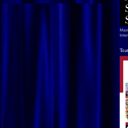
Mast
Inte
Tea