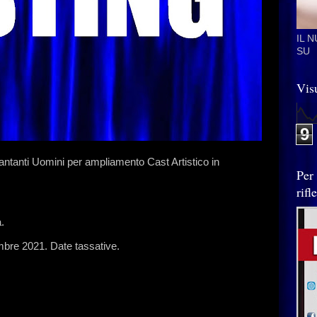
IL 
SU
Visu
9
Cantanti Uomini per ampliamento Cast Artistico in
Per
rif
.
embre 2021. Date tassative.