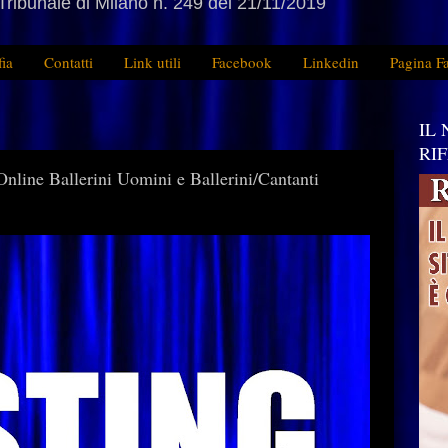
Tribunale di Milano n. 249 del 21/11/2019
fia
Contatti
Link utili
Facebook
Linkedin
Pagina F
IL
RI
line Ballerini Uomini e Ballerini/Cantanti