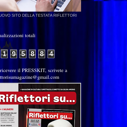
NUOVO SITO DELLA TESTATA RIFLETTORI
alizzazioni totali
1
9
5
8
8
4
 ricevere il PRESSKIT, scrivete a
lettorisumagazine@gmail.com