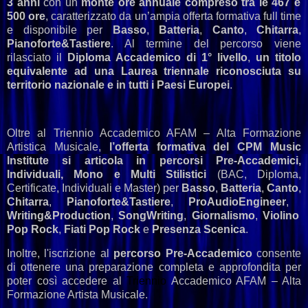
3 anni
con un
monte ore annuale compreso tra le 467 e
500 ore
, caratterizzato da un’ampia offerta formativa full time
e disponibile per
Basso
,
Batteria
,
Canto
,
Chitarra
,
Pianoforte&Tastiere
. Al termine del percorso viene
rilasciato il
Diploma Accademico di 1° livello
,
un titolo
equivalente ad una Laurea triennale riconosciuta su
territorio nazionale e in tutti i Paesi Europei
.
Oltre al Triennio Accademico AFAM – Alta Formazione
Artistica Musicale,
l’offerta formativa del CPM Music
Institute si articola in percorsi Pre-Accademici,
Individuali, Mono e Multi Stilistici
(BAC, Diploma,
Certificate, Individuali e Master) per
Basso
,
Batteria
,
Canto
,
Chitarra
,
Pianoforte&Tastiere
,
ProAudioEngineer
,
Writing&Production
,
SongWriting
,
Giornalismo
,
Violino
Pop Rock
,
Fiati Pop Rock
e
Presenza Scenica
.
Inoltre, l'iscrizione al
percorso Pre-Accademico
consente
di ottenere una preparazione completa e approfondita per
poter così accedere al
Triennio
Accademico AFAM – Alta
Formazione Artista Musicale.