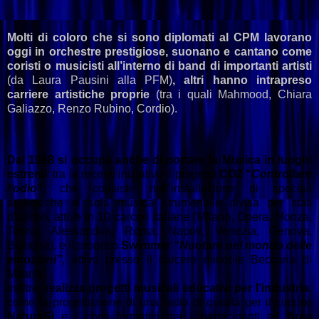
Molti di coloro che si sono diplomati al CPM lavorano
oggi in orchestre prestigiose, suonano e cantano come
coristi o musicisti all’interno di band di importanti artisti
(da Laura Pausini alla PFM)
, altri hanno intrapreso
carriere
artistiche proprie
(tra i quali Mahmood, Chiara
Galiazzo, Renzo Rubino, Cordio).
Dal 1988 si occupa anche di portare la Musica in luoghi
estremi
: tra le recenti iniziative il progetto
CO2 “
Controllare
l’odio
”
, che consiste nell’installazione di speciali
audioteche di sola musica strumentale divisa per stati
d’animo, attive in 10 carceri italiane (Milano, Opera, Monza,
Torino, Alessandria, Roma, Napoli, Venezia, Genova,
Bologna), e il progetto
Swimmer
“Nuotare nel mondo delle
emozioni”
, attivo presso il carcere minorile Beccaria di
Milano.
Inoltre,
realizza progetti musicali educativi per l’industria
,
come la progettazione di una radio di qualità per il circuito
NaturaSì
e i corsi formativi per i partecipanti ad
Area