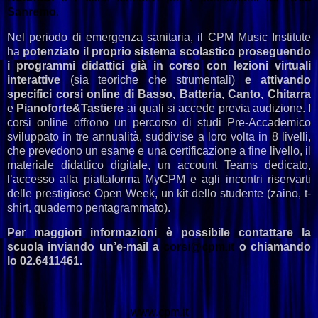
Sanremo
.
Nel periodo di emergenza sanitaria, il CPM Music Institute
ha
potenziato il proprio sistema scolastico
proseguendo
i programmi didattici già in corso con lezioni virtuali
interattive
(sia teoriche che strumentali)
e attivando
specifici corsi online di Basso, Batteria, Canto, Chitarra
e
Pianoforte&Tastiere
ai quali si accede previa audizione. I
corsi online offrono un percorso di studi Pre-Accademico
sviluppato in tre annualità, suddivise a loro volta in 8 livelli,
che prevedono un esame e una certificazione a fine livello, il
materiale didattico digitale, un account Teams dedicato,
l’accesso alla piattaforma MyCPM e agli incontri riservarti
delle prestigiose Open Week, un kit dello studente (zaino, t-
shirt, quaderno pentagrammato).
Per maggiori informazioni è possibile contattare la
scuola inviando un’e-mail a
corsi@cpm.it
o chiamando
lo 02.6411461.
www.cpm.it