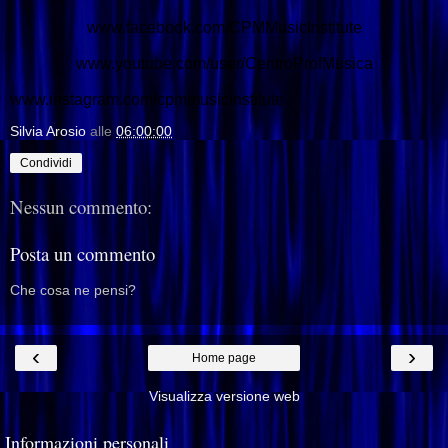
www.facebook.com/
CPMMusicInstitute
www.youtube.com/user/
CentroProfMusica
www.instagram.com/
cpmmusicinstitute
Silvia Arosio
alle
06:00:00
Condividi
Nessun commento:
Posta un commento
Che cosa ne pensi?
‹
›
Home page
Visualizza versione web
Informazioni personali