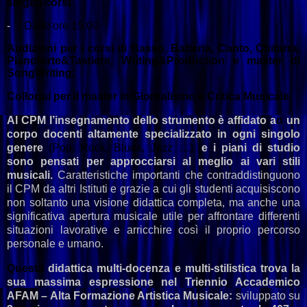
singoli corsi
-
Dalle ore 15.00
Audizioni per i corsi di Basso, Batteria, Canto, Chitarra,
Pianoforte&Tastiere, Writing&Production e
master di
SongWriting;
Colloqui per il master in Giornalismo e Critica Musicale
Al CPM l’insegnamento dello strumento è affidato a
d
un
corpo docenti altamente specializzato in ogni singolo
genere
(Pop, Rock, Blues, Jazz …),
e i piani di studio
sono pensati per approcciarsi al meglio ai vari stili
musicali.
Caratteristiche importanti che contraddistinguono
il CPM da altri Istituti e grazie a cui gli studenti acquisiscono
non soltanto una visione didattica completa, ma anche una
significativa apertura musicale utile per affrontare differenti
situazioni lavorative e arricchire così il proprio percorso
personale e umano.
Questa
didattica multi-docenza e multi-stilistica trova la
sua massima espressione nel Triennio Accademico
AFAM – Alta Formazione Artistica Musicale:
sviluppato su