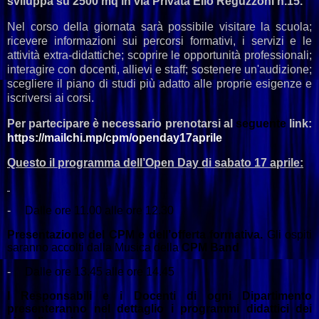
sviluppa su 2500 mq in via Privata Elio Reguzzoni n.15.
Nel corso della giornata sarà possibile visitare la scuola;
ricevere informazioni sui percorsi formativi, i servizi e le
attività extra-didattiche; scoprire le opportunità professionali;
interagire con docenti, allievi e staff; sostenere un'audizione;
scegliere il piano di studi più adatto alle proprie esigenze e
iscriversi ai corsi.
Per partecipare è necessario prenotarsi al
seguente
link:
https://mailchi.mp/cpm/
openday17aprile
Questo il programma dell’Open Day di sabato 17 aprile:
-
Dalle ore 11.00 alle ore 12.30
Presentazione del CPM e dell’offerta formativa.
Gli ospiti
saranno accolti dalla Musica della
CPM Band
-
Dalle ore 13.45 alle ore 14.45
I Responsabili e i Docenti di ogni Dipartimento
presenteranno nel dettaglio i programmi didattici dei