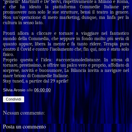
“gemelli” Martinitt e De’ Servi, rispettivamente a Milano e Roma,
e che ha ideato la piattaforma Commedie Italiane per
promuovere non solo le sue strutture, bensì il teatro in genere.
Non un’operazione di mero marketing, dunque, ma linfa per la
cultura in senso lato.
Pronti allora a cliccare e tornare a viaggiare nel fantastico
mondo della Commedia, che seppure in fondo molto più seria di
quanto appare, libera la mente e fa tanto ridere. Terapia pura
contro il Covid e contro l’isolamento che, fin qui, non è stato solo
fisico.
Proprio questa è l’idea: #accorciamoledistanze. In attesa di
tornare, prestissimo, a offrire un palco vero e proprio, affollato di
sorprese, novità e buonumore, La Bilancia invita a navigare nel
mare brioso di Commedie Italiane.
Stay tuned, a partire dal 29 aprile!
Silvia Arosio
alle
06:00:00
Condividi
Nessun commento:
Posta un commento