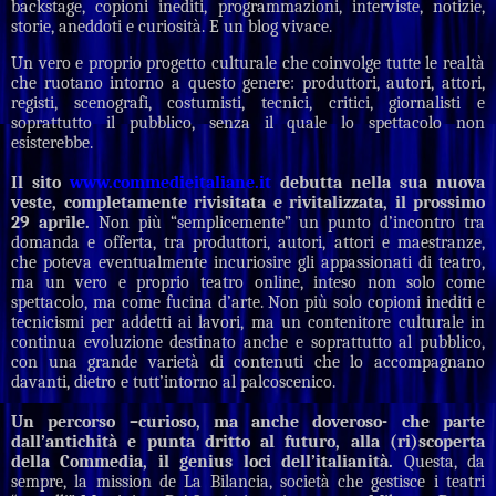
backstage, copioni inediti, programmazioni, interviste, notizie,
storie, aneddoti e curiosità. E un blog vivace.
Un vero e proprio progetto culturale che coinvolge tutte le realtà
che ruotano intorno a questo genere: produttori, autori, attori,
registi, scenografi, costumisti, tecnici, critici, giornalisti e
soprattutto il pubblico, senza il quale lo spettacolo non
esisterebbe.
Il sito
www.commedieitaliane.it
debutta nella sua nuova
veste, completamente rivisitata e rivitalizzata, il prossimo
29 aprile.
Non più “semplicemente” un punto d’incontro tra
domanda e offerta, tra produttori, autori, attori e maestranze,
che poteva eventualmente incuriosire gli appassionati di teatro,
ma un vero e proprio teatro online, inteso non solo come
spettacolo, ma come fucina d’arte. Non più solo copioni inediti e
tecnicismi per addetti ai lavori, ma un contenitore culturale in
continua evoluzione destinato anche e soprattutto al pubblico,
con una grande varietà di contenuti che lo accompagnano
davanti, dietro e tutt’intorno al palcoscenico.
Un percorso –curioso, ma anche doveroso- che parte
dall’antichità e punta dritto al futuro, alla (ri)scoperta
della Commedia, il genius loci dell’italianità.
Questa, da
sempre, la mission de La Bilancia, società che gestisce i teatri