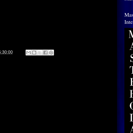
Mas
Int
6:30:00