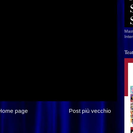
Mast
Inte
Tea
Home page
Post più vecchio