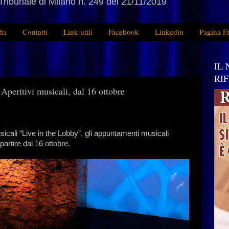
Tribunale di Milano n. 249 del 21/11/2019
fia
Contatti
Link utili
Facebook
Linkedin
Pagina F
IL
RI
Aperitivi musicali, dal 16 ottobre
usicali “Live in the Lobby”, gli appuntamenti musicali
partire dal 16 ottobre.