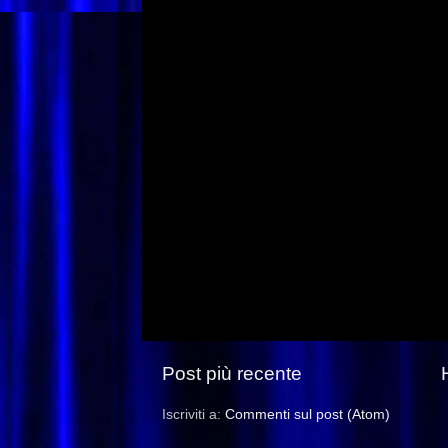
Post più recente
Iscriviti a:
Commenti sul post (Atom)