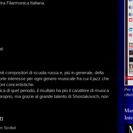
tra Filarmonica Italiana.
ti
nti compositori di scuola russa e, più in generale, della
e interesse per ogni genere musicale fra cui il jazz che
oni concertistiche.
Per 
 di quel periodo, il risultato ha più il carattere di musica
rifl
proprio, ma grazie al grande talento di Shostakovich, non
Mas
Inte
TI
n Scribd