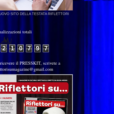
NUOVO SITO DELLA TESTATA RIFLETTORI
alizzazioni totali
2
1
0
7
9
7
 ricevere il PRESSKIT, scrivete a
lettorisumagazine@gmail.com