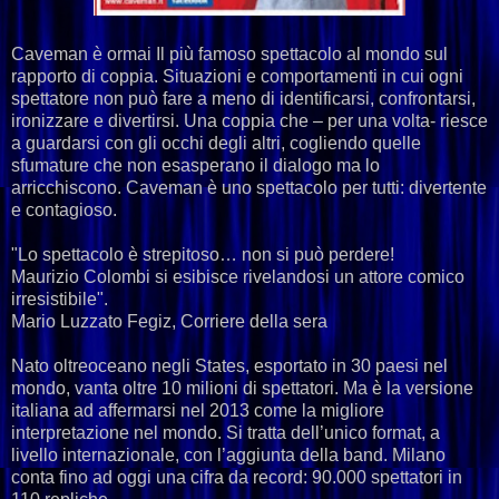
Caveman è ormai Il più famoso spettacolo al mondo sul
rapporto di coppia. Situazioni e comportamenti in cui ogni
spettatore non può fare a meno di identificarsi, confrontarsi,
ironizzare e divertirsi. Una coppia che – per una volta- riesce
a guardarsi con gli occhi degli altri, cogliendo quelle
sfumature che non esasperano il dialogo ma lo
arricchiscono. Caveman è uno spettacolo per tutti: divertente
e contagioso.
"Lo spettacolo è strepitoso… non si può perdere!
Maurizio Colombi si esibisce rivelandosi un attore comico
irresistibile".
Mario Luzzato Fegiz, Corriere della sera
Nato oltreoceano negli States, esportato in 30 paesi nel
mondo, vanta oltre 10 milioni di spettatori. Ma è la versione
italiana ad affermarsi nel 2013 come la migliore
interpretazione nel mondo. Si tratta dell’unico format, a
livello internazionale, con l’aggiunta della band. Milano
conta fino ad oggi una cifra da record: 90.000 spettatori in