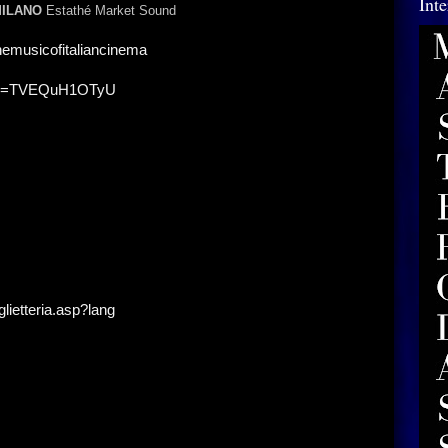
Int
ILANO
Estathé
Market
Sound
emusicofitaliancinema
h?v=TVEQuH1OTyU
glietteria.asp?lang