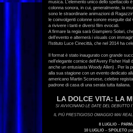
musica. L'elemento unico dello spettacolo è inf
colonna sonora, in cui, generalmente, la mus
sono le straordinarie animazioni di Ragazzin
le coinvolgenti colonne sonore eseguite dal 
a rivivere i tanti e diversi film evocati.
A firmare la regia sarà Giampiero Solari, che
dell’evento e alternerà i visuals con immagin
l’Istituto Luce Cinecittà, che nel 2014 ha cel
Il format è stato inaugurato con grande suc
nell’elegante cornice dell’Avery Fisher Hall d
anche un entusiasta Woody Allen) . Per la pr
alla sua stagione con un evento dedicato all
americano Martin Scorsese, celebre regista,
padrone di casa di una serata tutta italiana.
LA
DOLCE
VITA:
LA
M
SI
AVVICINANO
LE
DATE
DEL
DEBUTTO
IL
PIÙ
PRESTIGIOSO
OMAGGIO
MAI
REAL
8
LUGLIO
–
PARM
10
LUGLIO
–
SPOLETO
pi