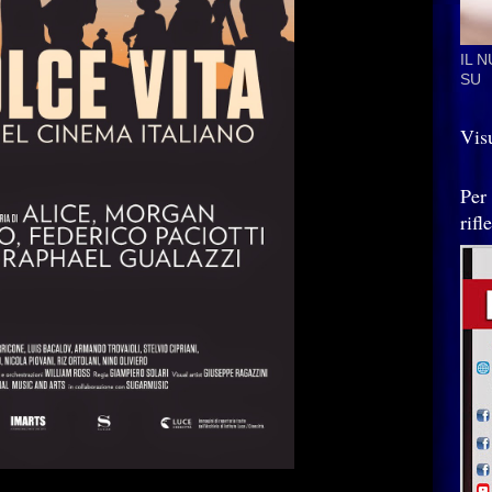
IL 
SU
Visu
Per
rif