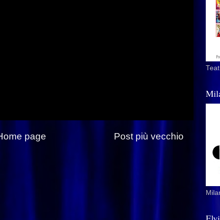
Teat
Mil
Home page
Post più vecchio
Mila
Elv