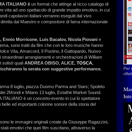
MA ITALIANO è
un format che attinge al ricco catalogo di
 vita ad uno spettacolo di grande impatto emotivo, in cui
ndi capolavori italiani verranno eseguiti dal vivo
 diretta dal Maestro e compositore di fama internazionale
, Ennio Morricone, Luis Bacalov, Nicola Piovani
e
inema, sono tratti da film che con le loro musiche hanno
Dolce Vita, Amarcord, Il Postino, il Gattopardo, Nuovo
 straordinari arrangiamenti e orchestrazioni di William
 solisti quali
ANDREA OBISO, ALICE,
TOSCA
,
Per 
hiranno la serata con suggestive performance.
rifl
 Parma 8 luglio, piazza Duomo Parma and Stars; Spoleto
Mas
dei 2Mondi e Milano 13 luglio, Estathé Market Sound.
Inte
LIANO è un concerto-evento in cui lo spettatore
belle ed importanti colonne sonore della storia del
ono le immagini originali create da Giuseppe Ragazzini,
i stati emotivi che quei film suscitano, attraverso la