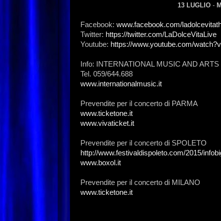
13
LUGLIO
-
M
Facebook:
www.facebook.com/ladolcevitath
Twitter:
https://twitter.com/LaDolceVitaLive
Youtube:
https://www.youtube.com/watc
Info: INTERNATIONAL MUSIC AND ARTS
Tel. 059/644.688
www.internationalmusic.it
Prevendite per il concerto di PARMA
www.ticketone.it
www.vivaticket.it
Prevendite per il concerto di SPOLETO
http://www.festivaldispoleto.com/2015/infobi
www.boxol.it
Prevendite per il concerto di MILANO
www.ticketone.it