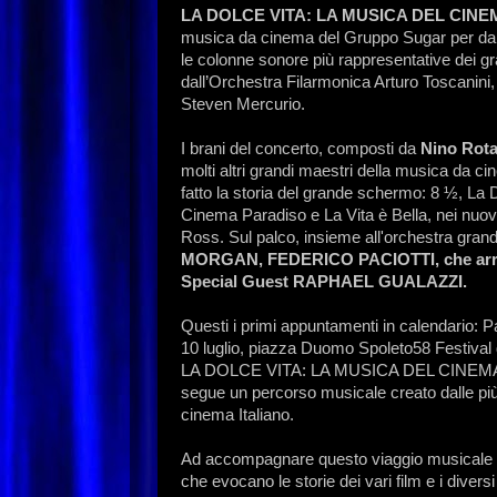
LA DOLCE VITA: LA MUSICA DEL CINE
musica da cinema del Gruppo Sugar per dare
le colonne sonore più rappresentative dei gra
dall’Orchestra Filarmonica Arturo Toscanini,
Steven Mercurio.
I brani del concerto, composti da
Nino Rota
molti altri grandi maestri della musica da c
fatto la storia del grande schermo: 8 ½, La 
Cinema Paradiso e La Vita è Bella, nei nuovi
Ross. Sul palco, insieme all'orchestra grandi
MORGAN, FEDERICO PACIOTTI, che arricc
Special Guest RAPHAEL GUALAZZI.
Questi i primi appuntamenti in calendario:
10 luglio, piazza Duomo Spoleto58 Festival 
LA DOLCE VITA: LA MUSICA DEL CINEMA ITA
segue un percorso musicale creato dalle più 
cinema Italiano.
Ad accompagnare questo viaggio musicale s
che evocano le storie dei vari film e i divers