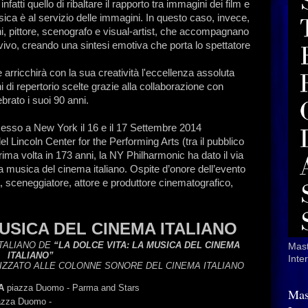
atti quello di ribaltare il rapporto tra immagini dei film e
ica è al servizio delle immagini. In questo caso, invece,
i, pittore, scenografo e visual-artist, che accompagnano
vivo, creando una sintesi emotiva che porta lo spettatore
 arricchirà con la sua creatività l'eccellenza assoluta
i di repertorio scelte grazie alla collaborazione con
ebrato i suoi 90 anni.
cesso a New York il 16 e il 17 Settembre 2014
el Lincoln Center for the Performing Arts (tra il pubblico
ima volta in 173 anni, la NY Philharmonic ha dato il via
a musica del cinema italiano. Ospite d’onore dell’evento
 sceneggiatore, attore e produttore cinematografico,
USICA
DEL
CINEMA
ITALIANO
ITALIANO
DE
“
LA
DOLCE
VITA:
LA
MUSICA
DEL
CINEMA
Mast
ITALIANO
”
Inte
IZZATO
ALLE
COLONNE
SONORE
DEL
CINEMA
ITALIANO
A
piazza
Duomo
-
Parma
and
Stars
Mas
azza
Duomo
-
Spoleto58
Festival
dei
2Mondi