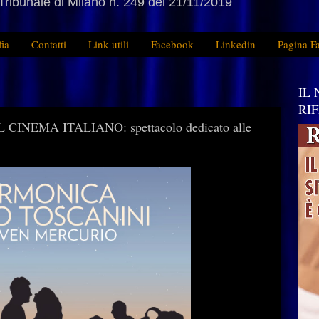
Tribunale di Milano n. 249 del 21/11/2019
fia
Contatti
Link utili
Facebook
Linkedin
Pagina F
IL
RI
INEMA ITALIANO: spettacolo dedicato alle