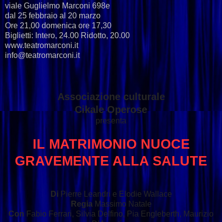
viale Guglielmo Marconi 698e
dal 25 febbraio al 20 marzo
Ore 21,00 domenica ore 17,30
Biglietti: Intero, 24.00 Ridotto, 20.00
www.teatromarconi.it
info@teatromarconi.it
Associazione culturale
Cikale Operose
presenta
IL MATRIMONIO NUOCE
GRAVEMENTE ALLA SALUTE
Di
Pierre Leandri e Elodie Wallace
Regia
Massimo Natale
Con
Fabio Ferrari, Silvia Delfino, Pia Engleberth, Maurizio