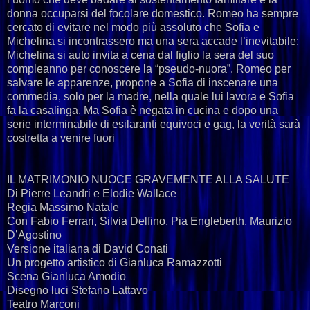
donna occuparsi del focolare domestico. Romeo ha sempre
cercato di evitare nel modo più assoluto che Sofia e
Michelina si incontrassero ma una sera accade l’inevitabile:
Michelina si auto invita a cena dal figlio la sera del suo
compleanno per conoscere la “pseudo-nuora”. Romeo per
salvare le apparenze, propone a Sofia di inscenare una
commedia, solo per la madre, nella quale lui lavora e Sofia
fa la casalinga. Ma Sofia è negata in cucina e dopo una
serie interminabile di esilaranti equivoci e gag, la verità sarà
costretta a venire fuori
IL MATRIMONIO NUOCE GRAVEMENTE ALLA SALUTE
Di Pierre Leandri e Elodie Wallace
Regia Massimo Natale
Con Fabio Ferrari, Silvia Delfino, Pia Engleberth, Maurizio
D’Agostino
Versione italiana di David Conati
Un progetto artistico di Gianluca Ramazzotti
Scena Gianluca Amodio
Disegno luci Stefano Lattavo
Teatro Marconi