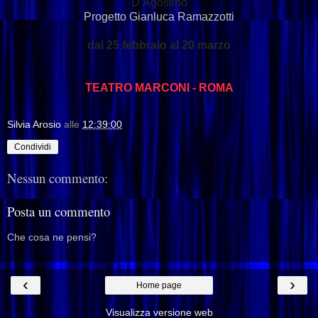
D’Agostino
Progetto Gianluca Ramazzotti
dal 25 febbraio al 20 marzo
TEATRO MARCONI - ROMA
Silvia Arosio
alle
12:39:00
Condividi
Nessun commento:
Posta un commento
Che cosa ne pensi?
‹
›
Home page
Visualizza versione web