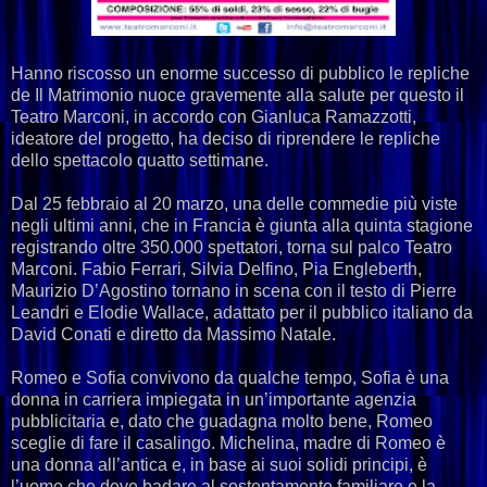
Hanno riscosso un enorme successo di pubblico le repliche
de Il Matrimonio nuoce gravemente alla salute per questo il
Teatro Marconi, in accordo con Gianluca Ramazzotti,
ideatore del progetto, ha deciso di riprendere le repliche
dello spettacolo quatto settimane.
Dal 25 febbraio al 20 marzo, una delle commedie più viste
negli ultimi anni, che in Francia è giunta alla quinta stagione
registrando oltre 350.000 spettatori, torna sul palco Teatro
Marconi. Fabio Ferrari, Silvia Delfino, Pia Engleberth,
Maurizio D’Agostino tornano in scena con il testo di Pierre
Leandri e Elodie Wallace, adattato per il pubblico italiano da
David Conati e diretto da Massimo Natale.
Romeo e Sofia convivono da qualche tempo, Sofia è una
donna in carriera impiegata in un’importante agenzia
pubblicitaria e, dato che guadagna molto bene, Romeo
sceglie di fare il casalingo. Michelina, madre di Romeo è
una donna all’antica e, in base ai suoi solidi principi, è
l’uomo che deve badare al sostentamento familiare e la