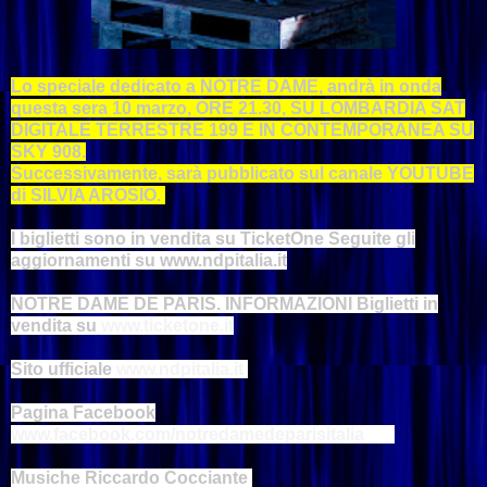
Lo speciale dedicato a NOTRE DAME, andrà in onda
questa sera 10 marzo, ORE 21.30, SU LOMBARDIA SAT
DIGITALE TERRESTRE 199 E IN CONTEMPORANEA SU
SKY 908.
Successivamente, sarà pubblicato sul canale YOUTUBE
di SILVIA AROSIO.
I biglietti sono in vendita su TicketOne Seguite gli
aggiornamenti su www.ndpitalia.it
NOTRE DAME DE PARIS. INFORMAZIONI Biglietti in
vendita su
www.ticketone.it
Sito ufficiale
www.ndpitalia.it
Pagina Facebook
www.facebook.com/notredamedeparisitalia
Musiche Riccardo Cocciante