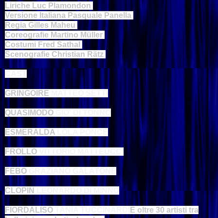
Liriche Luc Plamondon
Versione Italiana Pasquale Panella
Regia Gilles Maheu
Coreografie Martino Müller
Costumi Fred Sathal
Scenografie Christian Rätz
CAST
GRINGOIRE
MATTEO SETTI
QUASIMODO
GIO' DI TONNO
ESMERALDA
LOLA PONCE
FROLLO
VITTORIO MATTEUCCI
FEBO
GRAZIANO GALATONE
CLOPIN
LEONARDO DI MINNO
FIORDALISO
TANIA TUCCINARDI
E oltre 30 artisti tra