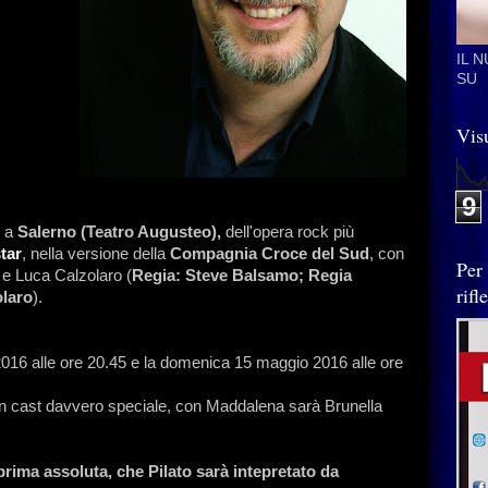
IL 
SU
Visu
9
, a
Salerno (Teatro Augusteo),
dell'opera rock più
tar
, nella versione
della
Compagnia Croce del Sud
, con
Per
 e Luca Calzolaro (
Regia: Steve Balsamo; Regia
rif
olaro
).
 2016 alle ore 20.45 e la domenica 15 maggio 2016 alle ore
un cast davvero speciale, con Maddalena sarà Brunella
prima assoluta, che Pilato sarà intepretato da