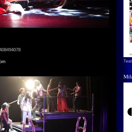
 3408494078
Teat
com
Mil