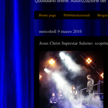
Quotidiano online. Autorizzazione del 
Home page
Pubbliredazionali
Biogra
mercoledì 9 marzo 2016
Jesus Christ Superstar Salerno: scoprit