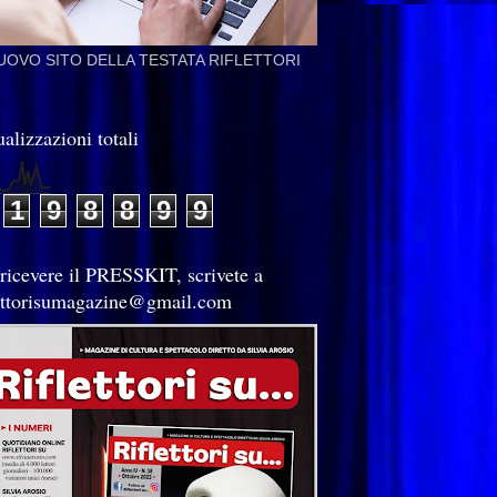
NUOVO SITO DELLA TESTATA RIFLETTORI
alizzazioni totali
1
9
8
8
9
9
 ricevere il PRESSKIT, scrivete a
lettorisumagazine@gmail.com