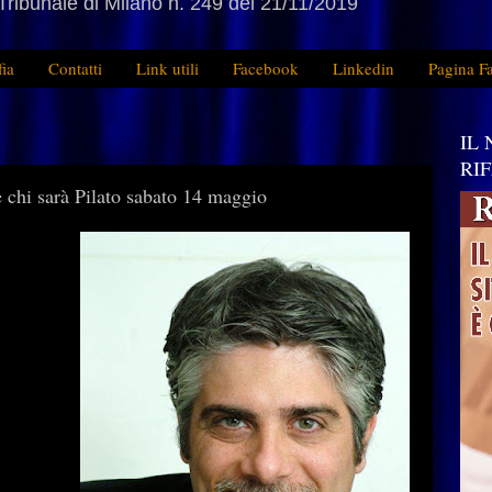
Tribunale di Milano n. 249 del 21/11/2019
fia
Contatti
Link utili
Facebook
Linkedin
Pagina F
IL
RI
e chi sarà Pilato sabato 14 maggio