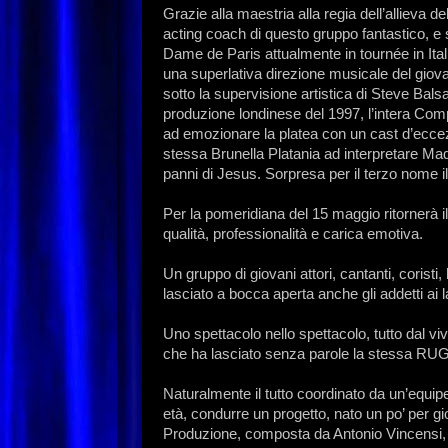
Grazie alla maestria alla regia dell’allieva 
acting coach di questo gruppo fantastico, e 
Dame de Paris attualmente in tournée in Ital
una superlativa direzione musicale del giov
sotto la supervisione artistica di Steve Ba
produzione londinese del 1997, l’intera Co
ad emozionare la platea con un cast d’eccezi
stessa Brunella Platania ad interpretare Ma
panni di Jesus. Sorpresa per il terzo nome il
Per la pomeridiana del 15 maggio ritornerà il
qualità, professionalità e carica emotiva.
Un gruppo di giovani attori, cantanti, coristi, 
lasciato a bocca aperta anche gli addetti ai l
Uno spettacolo nello spettacolo, tutto dal v
che ha lasciato senza parole la stessa RUG
Naturalmente il tutto coordinato da un’equi
età, condurre un progetto, nato un po’ per gio
Produzione, composta da Antonio Vincensi, 