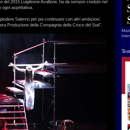
o del 2015 Luigileone Avallone, ha da sempre creduto nel
o ogni aspettativa.
odere Salerno per poi continuare con altri ambiziosi
intera Produzione della Compagnia della Croce del Sud".
Mast
Inte
Tea