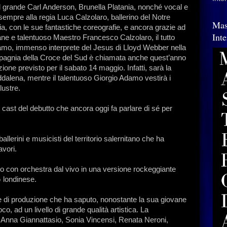
del grande Carl Anderson, Brunella Platania, nonché vocal e
sempre alla regia Luca Calzolaro, ballerino del Notre
Mas
ia, con le sue fantastiche coreografie, e ancora grazie ad
Int
ane e talentuoso Maestro Francesco Calzolaro, il tutto
lsamo, immenso interprete del Jesus di Lloyd Webber nella
mpagnia della Croce del Sud è chiamata anche quest’anno
one previsto per il sabato 14 maggio. Infatti, sarà la
ddalena, mentre il talentuoso Giorgio Adamo vestirà i
lustre.
 cast del debutto che ancora oggi fa parlare di sé per
ballerini e musicisti del territorio salernitano che ha
avori.
ivo con orchestra dal vivo in una versione rockeggiante
 londinese.
pe di produzione che ha saputo, nonostante la sua giovane
co, ad un livello di grande qualità artistica. La
Anna Giannattasio, Sonia Vincensi, Renata Neroni,