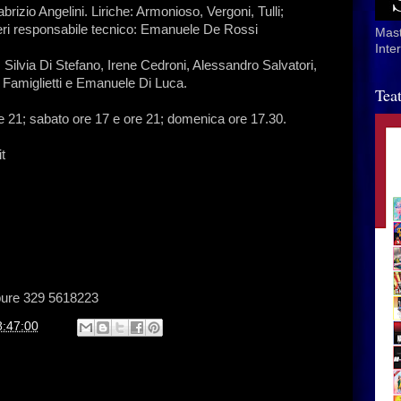
abrizio Angelini. Liriche: Armonioso, Vergoni, Tulli;
ieri responsabile tecnico: Emanuele De Rossi
Mast
Inte
 Silvia Di Stefano, Irene Cedroni, Alessandro Salvatori,
a Famiglietti e Emanuele Di Luca.
Tea
re 21; sabato ore 17 e ore 21; domenica ore 17.30.
it
ppure 329 5618223
8:47:00