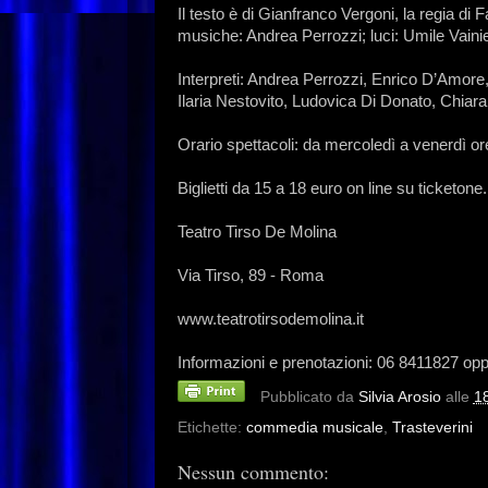
Il testo è di Gianfranco Vergoni, la regia di F
musiche: Andrea Perrozzi; luci: Umile Vain
Interpreti: Andrea Perrozzi, Enrico D’Amore,
Ilaria Nestovito, Ludovica Di Donato, Chiar
Orario spettacoli: da mercoledì a venerdì o
Biglietti da 15 a 18 euro on line su ticketone.
Teatro Tirso De Molina
Via Tirso, 89 - Roma
www.teatrotirsodemolina.it
Informazioni e prenotazioni: 06 8411827 o
Pubblicato da
Silvia Arosio
alle
1
Etichette:
commedia musicale
,
Trasteverini
Nessun commento: