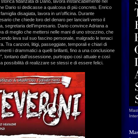
, storica fidanzata di Dario, lavora instancabilmente nel
 che Dario si dedicasse a qualcosa di più concreto. Enrico
famiglia disagiata, lavora in un’officina. Durante
ario che chiede loro del denaro per lanciarli verso il
a, segretaria dell’impresario. Dario convince Adriana a
rova di meglio che mettersi nelle mani di uno strozzino, che
acendo leva sul suo fascino personale, malgrado le tenaci
 Tra canzoni, litigi, passeggiate, temporali e chiari di
menti i drammatici a quelli brillanti, fino a una conclusione
ine”, lontano dall’ossessione, purtroppo così attuale e così
 possibilità di realizzare se stessi e di essere felici.
Mast
Inte
Mas