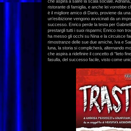
che aspira a salire la scala sociale. Adriana
ristorante di famiglia, e anche lei vorrebbe
è il migliore amico di Dario, proviene da una 
un’esibizione vengono avvicinati da un impres
successo. Enrico perde la testa per Gabriell
prestargli tutti i suoi risparmi; Enrico non t
ha messo gli occhi su Nina e la circuisce f
rimostranze delle sue due amiche, Iva e Sara.
luna, la storia si complicherà, alternando mo
che aspira a ridefinire il concetto di “lieto f
fasulla, del successo facile, visto come unica