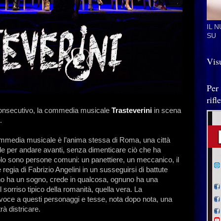
IL 
SU
Visu
Per
rif
 consecutivo, la commedia musicale
Trasteverini
in scena
.
ommedia musicale è l’anima stessa di Roma, una città
de per andare avanti, senza dimenticare ciò che ha
acolo sono persone comuni: un panettiere, un meccanico, il
e regia di Fabrizio Angelini in un susseguirsi di battute
uno ha un sogno, crede in qualcosa, ognuno ha una
 sorriso tipico della romanità, quella vera. La
voce a questi personaggi e tesse, nota dopo nota, una
rà districare.