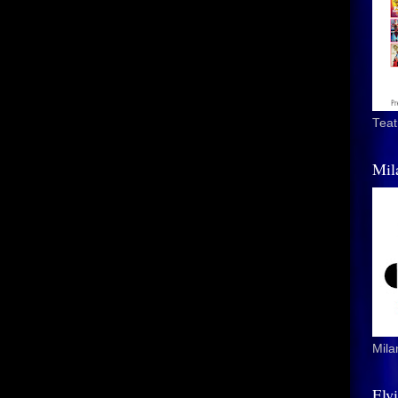
Teat
Mil
Mila
Elv