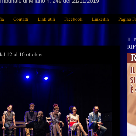
Tribunale di Milano n. 249 del 21/11/2019
fia
Contatti
Link utili
Facebook
Linkedin
Pagina F
IL
RI
dal 12 al 16 ottobre