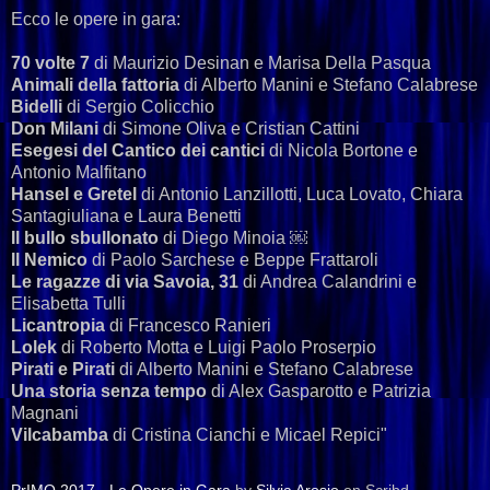
Ecco le opere in gara:
70 volte 7
di Maurizio Desinan e Marisa Della Pasqua
Animali della fattoria
di Alberto Manini e Stefano Calabrese
Bidelli
di Sergio Colicchio
Don Milani
di Simone Oliva e Cristian Cattini
Esegesi
del Cantico dei cantici
di Nicola Bortone e
Antonio Malfitano
Hansel e Gretel
di Antonio Lanzillotti, Luca Lovato, Chiara
Santagiuliana e Laura Benetti
Il bullo sbullonato
di Diego Minoia ￼
Il Nemico
di Paolo Sarchese e Beppe Frattaroli
Le ragazze di via Savoia, 31
di Andrea Calandrini e
Elisabetta Tulli
Licantropia
di Francesco Ranieri
Lolek
di Roberto Motta e Luigi Paolo Proserpio
Pirati e Pirati
di Alberto Manini e Stefano Calabrese
Una storia senza tempo
di Alex Gasparotto e Patrizia
Magnani
Vilcabamba
di Cristina Cianchi e Micael Repici"
PrIMO 2017 - Le Opere in Gara
by
Silvia Arosio
on Scribd