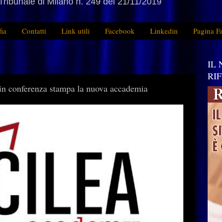
Tribunale di Milano n. 249 del 21/11/2019
fia
Contatti
Link utili
Facebook
Linkedin
Pagina F
IL
RI
i in conferenza stampa la nuova accademia