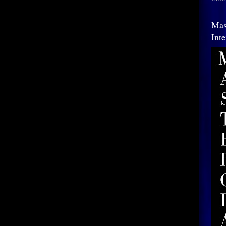
Mas
Int