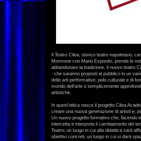
Il Teatro Cilea, storico teatro napoletano, 
Mormone con Mario Esposito, prende le redini
abbandonare la tradizione. Il nuovo teatro Ci
- che saranno proposti al pubblico in un var
delle arti performative, polo culturale e di fo
mondo dell’arte o semplicemente approfondir
artistiche.
In quest’ottica nasce il progetto Cilea Acade
creare una nuova generazione di artisti e, più 
Un nuovo progetto formativo che, facendo te
intercetta e interpreta il cambiamento dei te
Teatro; un luogo in cui alla didattica sarà af
obiettivi concreti, un luogo in cui si darà spaz