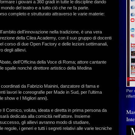
formare i giovani a 360 gradi in tutte le discipline dando
 mondo del teatro e a tutto ciò che ne fa parte.
rso completo e strutturato attraverso le varie materie:
l'ambito dell'innovazione nella tradizione, è una vera
irezione della Cilea Academy, con il suo gruppo di docenti
, nel corso di due Open Factory e delle lezioni settimanali,
 degli allievi.
lo Abate, dell’Officina della Voce di Roma; attore cantante
lle spalle nonché direttore artistico della Medina
coordinati da Fabrizio Mainini, danzatore di fama e
Per 
enti lavori le coreografie per Made in Sud, per l’ultima
rifl
e show e I Migliori anni).
Il Comico, voluta, ideata e diretta in prima persona da
Mas
rà dedicata alla comicità nell’attore. Insieme
Inte
e successo, gli allievi avranno modo di studiare,
regole, i generi e tutti i segreti relativi alle varie tecniche