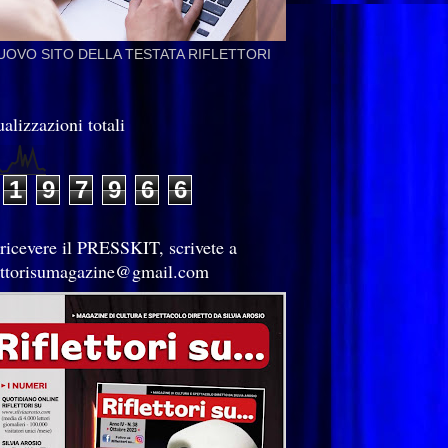
NUOVO SITO DELLA TESTATA RIFLETTORI
alizzazioni totali
1
9
7
9
6
6
 ricevere il PRESSKIT, scrivete a
lettorisumagazine@gmail.com