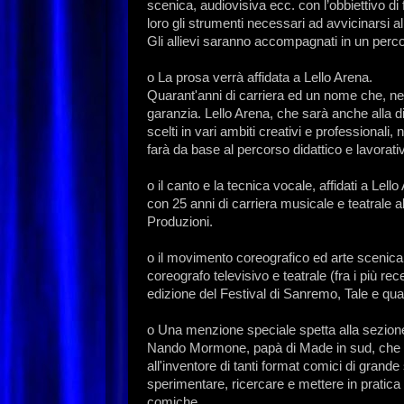
scenica, audiovisiva ecc. con l’obbiettivo di 
loro gli strumenti necessari ad avvicinarsi al
Gli allievi saranno accompagnati in un perco
o La prosa verrà affidata a Lello Arena.
Quarant'anni di carriera ed un nome che, nel
garanzia. Lello Arena, che sarà anche alla d
scelti in vari ambiti creativi e professionali
farà da base al percorso didattico e lavorativo
o il canto e la tecnica vocale, affidati a Lel
con 25 anni di carriera musicale e teatrale a
Produzioni.
o il movimento coreografico ed arte scenica 
coreografo televisivo e teatrale (fra i più rec
edizione del Festival di Sanremo, Tale e qual
o Una menzione speciale spetta alla sezione 
Nando Mormone, papà di Made in sud, che sa
all'inventore di tanti format comici di grand
sperimentare, ricercare e mettere in pratica le 
comiche.