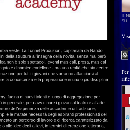
IL 
SU
Visu
cambia veste. La Tunnel Produzioni, capitanata da Nando
9
 della struttura all’insegna della novità, senza mai però
lea non è solo spettacoli, eventi musicali, prosa, musical
iegato e dinamico cartellone - ma una realtà che sia centro
Per
rmazione per tutti i giovani che vorranno affacciarsi al
rif
e la conoscenza e la preparazione in una o più discipline
my, fucina di nuovi talenti e luogo di aggregazione per
in generale, per riavvicinare i giovani al teatro e all’arte.
soro dell'esperienza delle accademie di tradizione,
mpi e le mutate necessità degli aspiranti professionisti del
fiancato un percorso di lavoro e di ricerca caratterizzato da
io alle idee degli allievi, in termini di creazione letteraria,