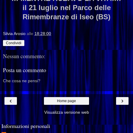
il 21 luglio nel Parco delle
Rimembranze di Iseo (BS)
Silvia Arosio
alle
18:28:00
Condividi
Nessun commento:
Posta un commento
Che cosa ne pensi?
‹
›
Home page
Visualizza versione web
Informazioni personali