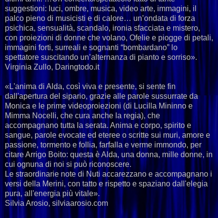
suggestioni: luci, ombre, musica, video arte, immagini, il
palco pieno di musicisti e di calore… un’ondata di forza
psichica, sensualità, scandalo, ironia sfacciata e mistero,
con proiezioni di donne che volano, Ofelie e piogge di petali,
immagini forti, surreali e sognanti “bombardano” lo
spettatore suscitando un’alternanza di pianto e sorriso».
Virginia Zullo, Daringtodo.it
«L'anima di Alda, così viva e presente, si sente fin
dall'apertura del sipario, grazie alle parole sussurrate da
Monica e le prime videoproiezioni (di Lucilla Mininno e
Mimma Nocelli, che cura anche la regia), che
accompagnano tutta la serata. Anima e corpo, spirito e
sangue, parole evocate ed eteree o scritte sui muri, amore e
passione, tormento e follia, farfalla e verme immondo, per
citare Arrigo Boito: questa è Alda, una donna, mille donne, in
cui ognuna di noi si può riconoscere.
Le straordinarie note di Nuti accarezzano e accompagnano i
versi della Merini, con tatto e rispetto e spaziano dall'elegia
pura, all'energia più vitale».
Silvia Arosio, silviaarosio.com