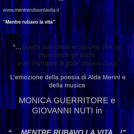
www.mentrerubavolavita.it
"
Mentre rubavo la vita"
“…
Quella maledetta emozione che mi
inumidisce gli occhi
e mi
ingroppa
la gola”
(Maurizio Carra)
L’emozione della poesia di Alda Merini e
della musica
MONICA GUERRITORE
e
GIOVANNI NUTI
in
“… MENTRE RUBAVO LA VITA…!”