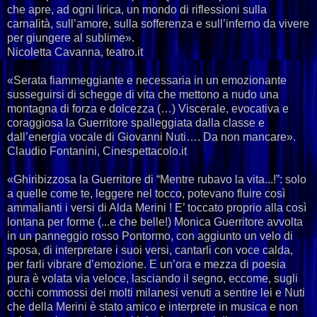
che apre, ad ogni lirica, un mondo di riflessioni sulla
carnalità, sull’amore, sulla sofferenza e sull’inferno da vivere
per giungere al sublime».
Nicoletta Cavanna, teatro.it
«Serata fiammeggiante e necessaria in un emozionante
susseguirsi di schegge di vita che mettono a nudo una
montagna di forza e dolcezza (…) Viscerale, evocativa e
coraggiosa la Guerritore spalleggiata dalla classe e
dall’energia vocale di Giovanni Nuti…. Da non mancare».
Claudio Fontanini, Cinespettacolo.it
«Ghiribizzosa la Guerritore di “Mentre rubavo la vita...!”: solo
a quelle come te, leggere nel tocco, potevano fluire così
ammalianti i versi di Alda Merini ! E’ toccato proprio alla così
lontana per forme (...e che belle!) Monica Guerritore avvolta
in un panneggio rosso Pontormo, con aggiunto un velo di
sposa, di interpretare i suoi versi, cantarli con voce calda,
per farli vibrare d’emozione. E un’ora e mezza di poesia
pura è volata via veloce, lasciando il segno, eccome, sugli
occhi commossi dei molti milanesi venuti a sentire lei e Nuti
che della Merini è stato amico e interprete in musica e non