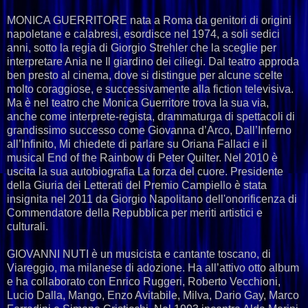
MONICA GUERRITORE nata a Roma da genitori di origini
napoletane e calabresi, esordisce nel 1974, a soli sedici
anni, sotto la regia di Giorgio Strehler che la sceglie per
interpretare Ania ne Il giardino dei ciliegi. Dal teatro approda
ben presto al cinema, dove si distingue per alcune scelte
molto coraggiose, e successivamente alla fiction televisiva.
Ma è nel teatro che Monica Guerritore trova la sua via,
anche come interprete-regista, drammaturga di spettacoli di
grandissimo successo come Giovanna d’Arco, Dall’Inferno
all’Infinito, Mi chiedete di parlare su Oriana Fallaci e il
musical End of the Rainbow di Peter Quilter. Nel 2010 è
uscita la sua autobiografia La forza del cuore. Presidente
della Giuria dei Letterati del Premio Campiello è stata
insignita nel 2011 da Giorgio Napolitano dell'onorificenza di
Commendatore della Repubblica per meriti artistici e
culturali.
GIOVANNI NUTI è un musicista e cantante toscano, di
Viareggio, ma milanese di adozione. Ha all’attivo otto album
e ha collaborato con Enrico Ruggeri, Roberto Vecchioni,
Lucio Dalla, Mango, Enzo Avitabile, Milva, Dario Gay, Marco