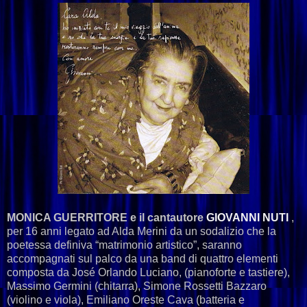
MONICA GUERRITORE e il cantautore
GIOVANNI NUTI
,
per 16 anni legato ad Alda Merini da un sodalizio che la
poetessa definiva “matrimonio artistico”, saranno
accompagnati sul palco da una band di quattro elementi
composta da José Orlando Luciano, (pianoforte e tastiere),
Massimo Germini (chitarra), Simone Rossetti Bazzaro
(violino e viola), Emiliano Oreste Cava (batteria e