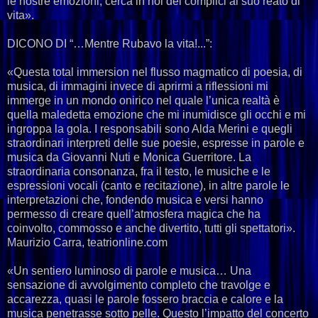
le nostre emozioni, cerca in noi dei complici al suo reato di
vita».
DICONO DI “…Mentre Rubavo la vita!...”:
«Questa total immersion nel flusso magmatico di poesia, di
musica, di immagini invece di aprirmi a riflessioni mi
immerge in un mondo onirico nel quale l’unica realtà è
quella maledetta emozione che mi inumidisce gli occhi e mi
ingroppa la gola. I responsabili sono Alda Merini e quegli
straordinari interpreti delle sue poesie, espresse in parole e
musica da Giovanni Nuti e Monica Guerritore. La
straordinaria consonanza, fra il testo, le musiche e le
espressioni vocali (canto e recitazione), in altre parole le
interpretazioni che, fondendo musica e versi hanno
permesso di creare quell’atmosfera magica che ha
coinvolto, commosso e anche divertito, tutti gli spettatori».
Maurizio Carra, teatrionline.com
«Un sentiero luminoso di parole e musica… Una
sensazione di avvolgimento completo che travolge e
accarezza, quasi le parole fossero braccia e calore e la
musica penetrasse sotto pelle. Questo l’impatto del concerto