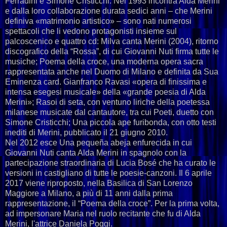
Ferradini e Simone Cristicchi. Nel 1993 incontra Alda Merini
e dalla loro collaborazione durata sedici anni – che Merini
definiva «matrimonio artistico» – sono nati numerosi
spettacoli che li vedono protagonisti insieme sul
palcoscenico e quattro cd: Milva canta Merini (2004), ritorno
discografico della “Rossa”, di cui Giovanni Nuti firma tutte le
musiche; Poema della croce, una moderna opera sacra
rappresentata anche nel Duomo di Milano e definita da Sua
Eminenza card. Gianfranco Ravasi «opera di finissima e
intensa esegesi musicale» della «grande poesia di Alda
Merini»; Rasoi di seta, con ventuno liriche della poetessa
milanese musicate dal cantautore, tra cui Poeti, duetto con
Simone Cristicchi; Una piccola ape furibonda, con otto testi
inediti di Merini, pubblicato il 21 giugno 2010.
Nel 2012 esce Una pequeña abeja enfurecida in cui
Giovanni Nuti canta Alda Merini in spagnolo con la
partecipazione straordinaria di Lucia Bosé che ha curato le
versioni in castigliano di tutte le poesie-canzoni. Il 6 aprile
2017 viene riproposto, nella Basilica di San Lorenzo
Maggiore a Milano, a più di 11 anni dalla prima
rappresentazione, il “Poema della croce”. Per la prima volta,
ad impersonare Maria nel ruolo recitante che fu di Alda
Merini, l'attrice Daniela Poggi.