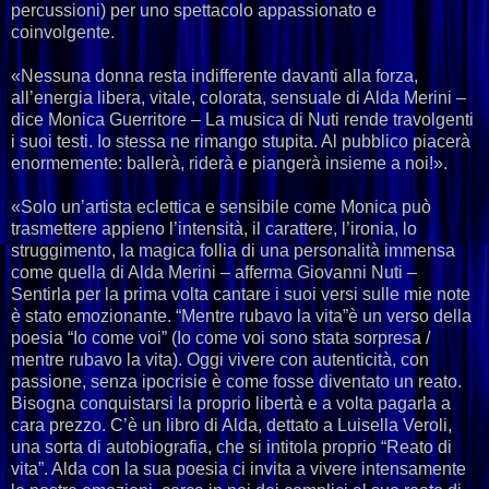
percussioni) per uno spettacolo appassionato e
coinvolgente.
«Nessuna donna resta indifferente davanti alla forza,
all’energia libera, vitale, colorata, sensuale di Alda Merini –
dice Monica Guerritore – La musica di Nuti rende travolgenti
i suoi testi. Io stessa ne rimango stupita. Al pubblico piacerà
enormemente: ballerà, riderà e piangerà insieme a noi!».
«Solo un’artista eclettica e sensibile come Monica può
trasmettere appieno l’intensità, il carattere, l’ironia, lo
struggimento, la magica follia di una personalità immensa
come quella di Alda Merini – afferma Giovanni Nuti –
Sentirla per la prima volta cantare i suoi versi sulle mie note
è stato emozionante. “Mentre rubavo la vita”è un verso della
poesia “Io come voi” (Io come voi sono stata sorpresa /
mentre rubavo la vita). Oggi vivere con autenticità, con
passione, senza ipocrisie è come fosse diventato un reato.
Bisogna conquistarsi la proprio libertà e a volta pagarla a
cara prezzo. C’è un libro di Alda, dettato a Luisella Veroli,
una sorta di autobiografia, che si intitola proprio “Reato di
vita”. Alda con la sua poesia ci invita a vivere intensamente