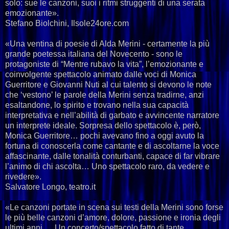
solo: sue le canzoni, suoi i ritmi struggenti di una serata
emozionante».
Stefano Biolchini, Ilsole24ore.com
«Una ventina di poesie di Alda Merini - certamente la più
grande poetessa italiana del Novecento - sono le
protagoniste di “Mentre rubavo la vita”, l’emozionante e
coinvolgente spettacolo animato dalle voci di Monica
Guerritore e Giovanni Nuti al cui talento si devono le note
che ‘vestono’ le parole della Merini senza tradirne, anzi
esaltandone, lo spirito e trovano nella sua capacità
interpretativa e nell’abilità di garbato e avvincente narratore
un interprete ideale. Sorpresa dello spettacolo è, però,
Monica Guerritore… pochi avevano fino a oggi avuto la
fortuna di conoscerla come cantante e di ascoltarne la voce
affascinante, dalle tonalità conturbanti, capace di far vibrare
l’animo di chi ascolta… Uno spettacolo raro, da vedere e
rivedere».
Salvatore Longo, teatro.it
«Le canzoni portate in scena sui testi della Merini sono forse
le più belle canzoni d’amore, dolore, passione e ironia degli
ultimi anni. …Un concerto/spettacolo fatto di tante