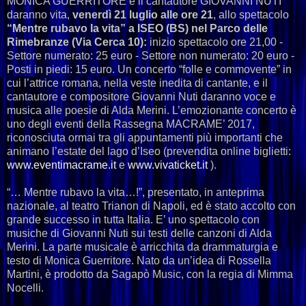
MONICA GUERRITORE e il cantautore GIOVANNI NUTI
daranno vita,
venerdì 21 luglio alle ore 21
, allo spettacolo
“Mentre rubavo la vita” a ISEO (BS) nel Parco delle
Rimebranze (Via Cerca 10):
inizio spettacolo ore 21,00 -
Settore numerato: 25 euro - Settore non numerato: 20 euro -
Posti in piedi: 15 euro. Un concerto “folle e commovente” in
cui l’attrice romana, nella veste inedita di cantante, e il
cantautore e compositore Giovanni Nuti daranno voce e
musica alle poesie di Alda Merini. L’emozionante concerto è
uno degli eventi della Rassegna MACRAME’ 2017,
riconosciuta ormai tra gli appuntamenti più importanti che
animano l’estate del lago d’Iseo (prevendita online biglietti:
www.eventimacrame.it
e
www.vivaticket.it
).
“… Mentre rubavo la vita…!”, presentato, in anteprima
nazionale, al teatro Trianon di Napoli, ed è stato accolto con
grande successo in tutta Italia. E’ uno spettacolo con
musiche di Giovanni Nuti sui testi delle canzoni di Alda
Merini. La parte musicale è arricchita da drammaturgia e
testo di Monica Guerritore. Nato da un’idea di Rossella
Martini, è prodotto da Sagapò Music, con la regia di Mimma
Nocelli.