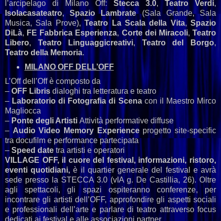
l’arcipelago di Milano Off:
Stecca 3.0
,
Teatro Verdi
,
Isolacasateatro
,
Spazio Lambrate
(Sala Grande, Sala
Musica, Sala Prove),
Teatro La Scala della Vita
,
Spazio
DiLà
,
FE Fabbrica Esperienza
,
Corte dei Miracoli
,
Teatro
Libero
,
Teatro Linguaggicreativi
,
Teatro del Borgo
,
Teatro della Memoria
.
MILANO OFF DELL’OFF
L’Off dell’Off è composto da
–
OFF Libris
dialoghi tra letteratura e teatro
–
Laboratorio di Fotografia di Scena
con il Maestro Mirco
Magliocca
–
Ponte degli Artisti
Attività performative diffuse
–
Audio
Video Memory Experience
progetto site-specific
tra docufilm e performance partecipata
–
Speed date
tra artisti e operatori
VILLAGE OFF, il cuore del festival, informazioni, ristoro,
eventi quotidiani,
è il quartier generale del festival e avrà
sede presso la STECCA 3.0 (vIA g. De Castillia, 26). Oltre
agli spettacoli, gli spazi ospiteranno conferenze, per
incontrare gli artisti dell’OFF, approfondire gli aspetti sociali
e professionali dell’arte e parlare di teatro attraverso focus
dedicati ai festival e alle associazioni partner.