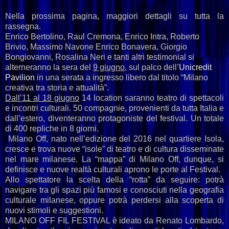
Nella prossima pagina, maggiori dettagli su tutta la
rassegna.
Enrico Bertolino, Raul Cremona, Enrico Intra, Roberto
Brivio, Massimo Navone Enrico Bonavera, Giorgio
Bongiovanni, Rosalina Neri e tanti altri testimonial si
alterneranno la sera del
9 giugno
, sul palco dell’
Unicredit
Pavilion
in una serata a ingresso libero dal titolo “Milano
creativa tra storia e attualità”.
Dall’11 al 18 giugno
14 location saranno teatro di spettacoli
e incontri culturali. 50 compagnie, provenienti da tutta Italia e
dall’estero, diventeranno protagoniste del festival. Un totale
di 400 repliche in 8 giorni.
Milano Off, nato nell’edizione del 2016 nel quartiere Isola,
cresce e trova nuove “isole” di teatro e di cultura disseminate
nel mare milanese. La “mappa” di Milano Off, dunque, si
definisce e nuove realtà culturali aprono le porte al Festival.
Allo spettatore la scelta della “rotta” da seguire: potrà
navigare tra gli spazi più famosi e conosciuti nella geografia
culturale milanese, oppure potrà perdersi alla scoperta di
nuovi stimoli e suggestioni.
MILANO OFF FIL FESTIVAL è ideato da Renato Lombardo,