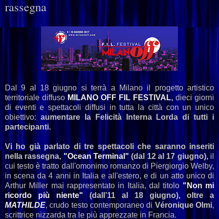
rassegna
Dal 9 al 18 giugno si terrà a Milano il progetto artistico
territoriale diffuso
MILANO OFF FIL FESTIVAL
,
dieci giorni
di eventi e spettacoli diffusi in tutta la città con un unico
obiettivo:
aumentare la Felicità Interna Lorda di tutti i
partecipanti.
Vi ho già parlato di tre spettacoli che saranno inseriti
nella rassegna,
"Ocean Terminal"
(dal 12 al 17 giugno),
il
cui testo è tratto dall'omonimo romanzo di Piergiorgio Welby,
in scena da 4 anni in Italia e all'estero, e di un atto unico di
Arthur Miller mai rappresentato in Italia, dal titolo
"Non mi
ricordo più niente"
(dall’11 al 18 giugno), oltre a
MATHILDE
, crudo testo contemporaneo di
Véronique Olmi
,
scrittrice nizzarda tra le più apprezzate in Francia.