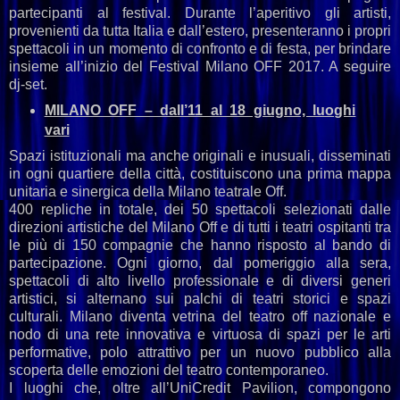
partecipanti al festival. Durante l’aperitivo gli artisti,
provenienti da tutta Italia e dall’estero, presenteranno i propri
spettacoli in un momento di confronto e di festa, per brindare
insieme all’inizio del Festival Milano OFF 2017. A seguire
dj-set.
MILANO OFF – dall’11 al 18 giugno, luoghi
vari
Spazi istituzionali ma anche originali e inusuali, disseminati
in ogni quartiere della città, costituiscono una prima mappa
unitaria e sinergica della Milano teatrale Off.
400 repliche in totale, dei 50 spettacoli selezionati dalle
direzioni artistiche del Milano Off e di tutti i teatri ospitanti tra
le più di 150 compagnie che hanno risposto al bando di
partecipazione. Ogni giorno, dal pomeriggio alla sera,
spettacoli di alto livello professionale e di diversi generi
artistici, si alternano sui palchi di teatri storici e spazi
culturali. Milano diventa vetrina del teatro off nazionale e
nodo di una rete innovativa e virtuosa di spazi per le arti
performative, polo attrattivo per un nuovo pubblico alla
scoperta delle emozioni del teatro contemporaneo.
I luoghi che, oltre all’UniCredit Pavilion, compongono