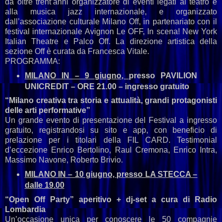
da oltre trent’anni organizzatore di eventi legati al teatro e
alla musica jazz internazionale, e organizzato
dall’associazione culturale Milano Off, in partenariato con il
festival internazionale Avignon Le OFF, In scena! New York
Italian Theatre e Palco Off. La direzione artistica della
sezione Off è curata da Francesca Vitale.
PROGRAMMA:
MILANO IN – 9 giugno,
presso
PAVILION
UNICREDIT – ORE 21.00 – ingresso gratuito
“Milano creativa tra storia e attualità, grandi protagonisti
delle arti performative”
Un grande evento di presentazione del Festival a ingresso
gratuito, registrandosi su sito e app, con beneficio di
prelazione per i titolari della FIL CARD. Testimonial
d’eccezione Enrico Bertolino, Raul Cremona, Enrico Intra,
Massimo Navone, Roberto Brivio.
MILANO IN – 10 giugno, presso LA STECCA –
dalle 19.00
“Open Off Party” aperitivo + dj-set a cura di Radio
Lombardia
Un’occasione unica per conoscere le 50 compagnie