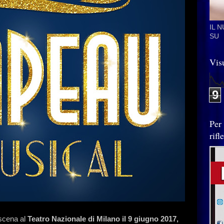
IL 
SU
Visu
9
Per
rif
scena al
Teatro Nazionale di Milano il 9 giugno 2017,