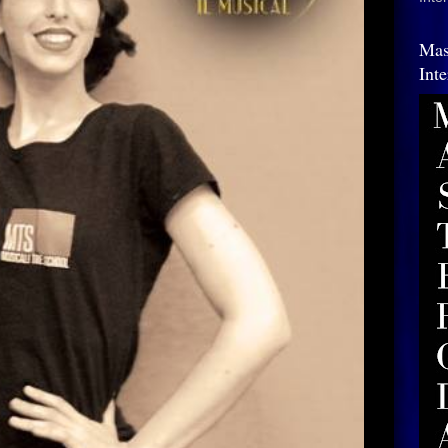
Mas
Int