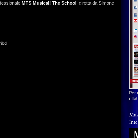
ofessionale
MTS Musical! The School
, diretta da Simone
ribd
Per 
rifl
Mas
Inte