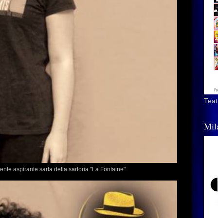
Teat
Mil
ente aspirante sarta della sartoria "La Fontaine"