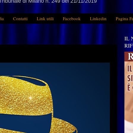
Tribunale di Milano n. 249 del 21/11/2019
fia
Contatti
Link utili
Facebook
Linkedin
Pagina F
IL
RI