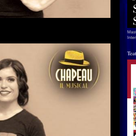
Mast
Inte
Tea