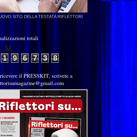
NUOVO SITO DELLA TESTATA RIFLETTORI
alizzazioni totali
1
9
6
7
3
8
 ricevere il PRESSKIT, scrivete a
lettorisumagazine@gmail.com