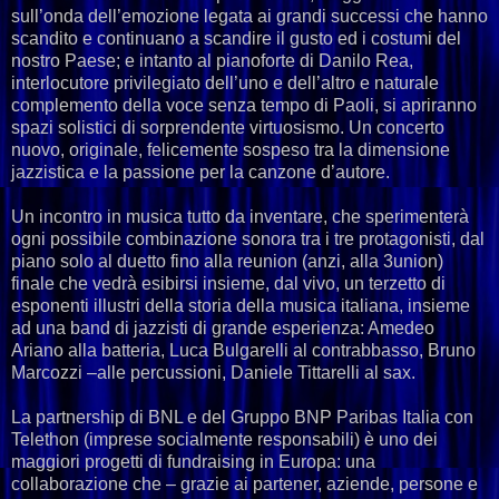
sull’onda dell’emozione legata ai grandi successi che hanno
scandito e continuano a scandire il gusto ed i costumi del
nostro Paese; e intanto al pianoforte di Danilo Rea,
interlocutore privilegiato dell’uno e dell’altro e naturale
complemento della voce senza tempo di Paoli, si apriranno
spazi solistici di sorprendente virtuosismo. Un concerto
nuovo, originale, felicemente sospeso tra la dimensione
jazzistica e la passione per la canzone d’autore.
Un incontro in musica tutto da inventare, che sperimenterà
ogni possibile combinazione sonora tra i tre protagonisti, dal
piano solo al duetto fino alla reunion (anzi, alla 3union)
finale che vedrà esibirsi insieme, dal vivo, un terzetto di
esponenti illustri della storia della musica italiana, insieme
ad una band di jazzisti di grande esperienza: Amedeo
Ariano alla batteria, Luca Bulgarelli al contrabbasso, Bruno
Marcozzi –alle percussioni, Daniele Tittarelli al sax.
La partnership di BNL e del Gruppo BNP Paribas Italia con
Telethon (imprese socialmente responsabili) è uno dei
maggiori progetti di fundraising in Europa: una
collaborazione che – grazie ai partener, aziende, persone e