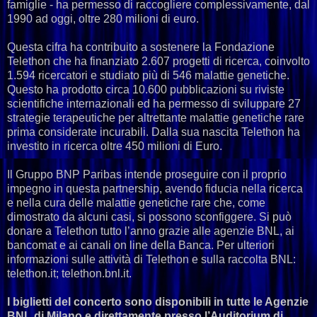
famiglie - ha permesso di raccogliere complessivamente, dal
1990 ad oggi, oltre 280 milioni di euro.
Questa cifra ha contribuito a sostenere la Fondazione
Telethon che ha finanziato 2.607 progetti di ricerca, coinvolto
1.594 ricercatori e studiato più di 546 malattie genetiche.
Questo ha prodotto circa 10.600 pubblicazioni su riviste
scientifiche internazionali ed ha permesso di sviluppare 27
strategie terapeutiche per altrettante malattie genetiche rare
prima considerate incurabili. Dalla sua nascita Telethon ha
investito in ricerca oltre 450 milioni di Euro.
Il Gruppo BNP Paribas intende proseguire con il proprio
impegno in questa partnership, avendo fiducia nella ricerca
e nella cura delle malattie genetiche rare che, come
dimostrato da alcuni casi, si possono sconfiggere. Si può
donare a Telethon tutto l’anno grazie alle agenzie BNL, ai
bancomat e ai canali on line della Banca. Per ulteriori
informazioni sulle attività di Telethon e sulla raccolta BNL:
telethon.it; telethon.bnl.it.
I biglietti del concerto sono disponibili in tutte le Agenzie
BNL di Milano e direttamente presso l’Auditorium di