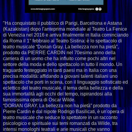
"Ha conquistato il pubblico di Parigi, Barcellona e Astana
(Kazakistan) dopo l'anteprima mondiale al Teatro La Fenice
di Venezia nel 2016 e arriva finalmente in Italia cominciando
da Roma il 1° febbraio al Teatro Sistina: è lo spettacolo di
teatro musicale “Dorian Gray. La bellezza non ha pietà”,
prodotto da PIERRE CARDIN nel 70esimo anno della
carriera di un uomo che ha influito come pochi altri nel
settore della moda e dello spettacolo in tutto il mondo. Un
traguardo festeggiato in tanti paesi ma in Italia con una
precisa modalità: affidando a giovani talenti italiani uno
spettacolo che porti in scena, con il linguaggio sofisticato ed
eclettico del teatro musicale, il tema della bellezza e della
sua immortalità agli occhi del tempo, ispirandosi alla
famosissima opera di Oscar Wilde.
“DORIAN GRAY. La bellezza non ha pietà” prodotto da
Pierre Cardin e dal nipote Rodrigo Basilicati, è un'opera di
teatro musicale che seduce lo spettatore in un racconto
psicologico e spirituale sui temi romanzati da Wilde, tra
intensi monologhi teatrali e arie musicali che vanno