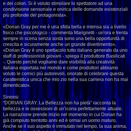
e dei colori. Si è voluto stimolare lo spettatore ad una
condivisione sensoriale e onirica delle domande esistenziali
più profonde del protagonista».
«Dorian Gray per me è una sfida bella e intensa sia a livello
fisico che psicologico - commenta Marignetti - un'ora e trenta
sempre in scena senza sosta sono una bella opportunità di
crescita e sicuramente anche un grande divertimento».
«Dorian Gray è uno spettacolo tutto italiano generato da uno
staff di professionisti giovani - spiega il produttore Basilicati
-. Questo perché vogliamo dare visibilità alla creatività
italiana esportata nel mondo e come produttori abbiamo
voluto le cornici più autorevoli, onorate di celebrare questa
caratteristica unica che mio zio nella sua carriera non ha mai
dimenticato».
Sinossi
“DORIAN GRAY. La Bellezza non ha pietà” racconta la
bellezza e le ossessioni di un’icona perfettamente attuale.
La narrazione prende inizio nel momento in cui Dorian ha
già compiuto trentotto anni ed è ormai un uomo maturo.
Anche se il suo aspetto è immutato nel tempo, la sua anima,