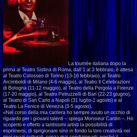
La tournée italiana dopo la
prima al Teatro Sistina di Roma, dall’1 al 3 febbraio, è attesa
al Teatro Colosseo di Torino (13-16 febbraio), al Teatro
Arcimboldi di Milano (4-6 maggio), al Teatro Il Celebrazioni
di Bologna (11-12 maggio), al Teatro della Pergola a Firenze
(17-20 maggio), al Teatro Petruzzelli di Bari (22-23 giugno),
al Teatro di San Carlo a Napoli (31 luglio-1 agosto) e al
Teatro La Fenice di Venezia (3-5 agosto).
«Nel corso della mia carriera ho sempre avuto un occhio di
riguardo per i giovani talenti – spiega Monsieur Cardin –. Ho
scoperto e offerto a tantissimi artisti la possibilità di
esprimersi, di sprigionare sino in fondo la loro creatività nei
miei spazi culturali, senza mai condizionarli: perché il