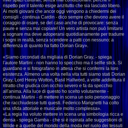
rispetto per il talento esige anzitutto che sia lasciato libero.
Ai molti giovani che ancor oggi vengono a chiedermi dei
consigli - continua Cardin - dico sempre che devono avere il
coraggio di osare, se del caso anche di provocare: senza
paure e senza mai copiare! Un vero artista non può limitarsi
a sognare ma deve adoperarsi quotidianamente per tradurre
i sogni in realtà, senza scendere a patti con nessuno: a
differenza di quanto ha fatto Dorian Gray».
«Siamo circondati da migliaia di Dorian Gray, - spiega
l'autore Martini - non hanno lo specchio ma il selfie stick. Si
guardano e si fotografano in attesa che si confermi la loro
esistenza. Almeno una volta nella vita tutti siamo stati Dorian
Gray, Lord Henry Wotton, Basil Hallword, a volte addirittura il
ritratto che giudica con occhio severo e fa da specchio
all'anima. Alla luce di questo ho scelto volutamente -
continua Martini - di mettere in scena un solo personaggio
che racchiudesse tutti questi. Federico Marignetti ha colto
una sfida attoriale e musicale molto complessa».
«La regia ha voluto mettere in scena una simbologia ricca e
densa - spiega Gamba - che si è ispirata alle suggestioni di
Wilde e a quelle del mondo della moda nel ruolo dei tessuti