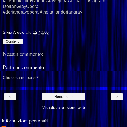
facebook.com/DorianGrayOperaOfficial - Instagram:
DorianGrayOpera
#doriangrayopera #theitaliandoriangray
Silvia Arosio
alle
12:40:00
Condividi
Nessun commento:
Posta un commento
Che cosa ne pensi?
‹
›
Home page
Visualizza versione web
Informazioni personali