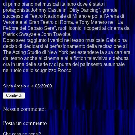
di primo piano nel musical italiano dove è stato il
protagonista Johnny Castle in “Dirty Dancing”, grande
successo al Teatro Nazionale di Milano e poi all’Arena di
Verona e al Gran Teatro di Roma, e Tony Manero ne “ La
Febbre del Sabato Sera”, ruoli iconici ricoperti al cinema da
Patrick Swayze e John Travolta.
Dopo aver raggiunto i vertici nel teatro musicale Gabrio ha
deciso di dedicarsi al perfezionamento della recitazione al
The Acting Studio di New York per estendere la sua carriera
dal teatro anche al cinema e alla fiction televisiva e debutta
ora in una delle serie tv di punta del palinsesto autunnale
nel ruolo dello scugnizzo Rocco.
Silvia Arosio
alle
05:30:00
Condividi
Nessun commento:
Posta un commento
Che cosa ne pensi?