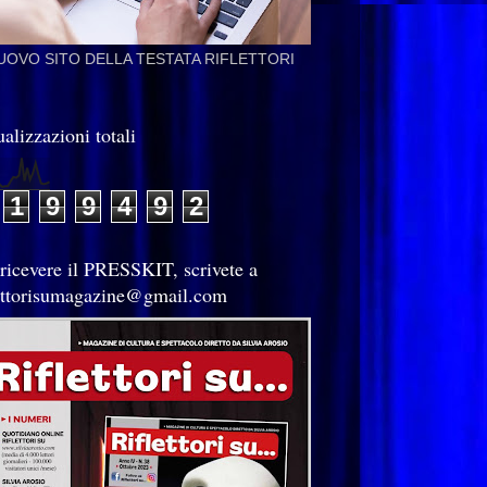
NUOVO SITO DELLA TESTATA RIFLETTORI
alizzazioni totali
1
9
9
4
9
2
 ricevere il PRESSKIT, scrivete a
lettorisumagazine@gmail.com