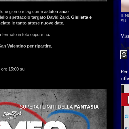
alche giorno e tag come
#
statornando
IL 
dello spettacolo targato David Zard,
Giulietta e
SU
iato le tanto attese nuove date.
onfermato in toto oppure no.
Visu
San Valentino per ripartire.
9
19 ore 15:00 su
Per
rif