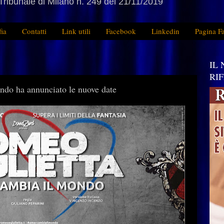
Tribunale di Milano n. 249 del 21/11/2019
fia
Contatti
Link utili
Facebook
Linkedin
Pagina F
IL
RI
ndo ha annunciato le nuove date