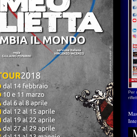
Per 
rifl
Mas
Inte