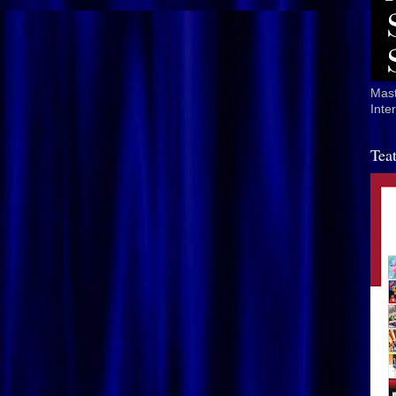
Mast
Inte
Tea