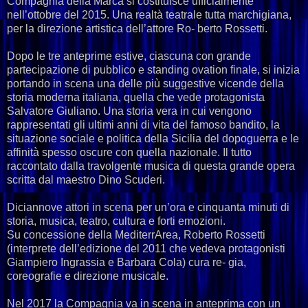
Compagnia della Marca si costituisce ufficialmente
nell’ottobre del 2015. Una realtà teatrale tutta marchigiana,
per la direzione artistica dell’attore Ro- berto Rossetti.
Dopo le tre anteprime estive, ciascuna con grande
partecipazione di pubblico e standing ovation finale, si inizia
portando in scena una delle più suggestive vicende della
storia moderna italiana, quella che vede protagonista
Salvatore Giuliano. Una storia vera in cui vengono
rappresentati gli ultimi anni di vita del famoso bandito, la
situazione sociale e politica della Sicilia del dopoguerra e le
affinità spesso oscure con quella nazionale. Il tutto
raccontato dalla travolgente musica di questa grande opera
scritta dal maestro Dino Scuderi.
Diciannove attori in scena per un’ora e cinquanta minuti di
storia, musica, teatro, cultura e forti emozioni.
Su concessione della MediterrArea, Roberto Rossetti
(interprete dell’edizione del 2011 che vedeva protagonisti
Giampiero Ingrassia e Barbara Cola) cura re- gia,
coreografie e direzione musicale.
Nel 2017 la Compagnia va in scena in anteprima con un