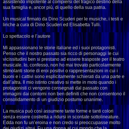
assistendo impotente al compiersi del tragico destino della
sua famiglia e, ancor più, di quello della sua patria.
Un musical firmato da Dino Scuderi per le musiche, i testi e
liriche a cura di Dino Scuderi ed Elisabetta Tulli.
Lo spettacolo e l’autore
Mi appassionano le storie italiane ed i suoi protagonisti.
Penso che il nostro passato sia ricco di personaggi le cui
vicissitudini ben si prestano ad essere trasposte per il teatro
musicale. Io, confesso, non ho mai trovato particolarmente
stimolanti storie di eroi positivi o rappresentazioni in cui i
buoni e i cattivi sono esplicitamente schierati da una parte e
dall’altra. Il mio istinto creativo si mette in moto quando i
protagonisti ci vengono consegnati dal passato con
immagini dai contorni non ben definiti che non consentono il
consolidamento di un giudizio postumo unanime.
La musica può così assumere tante forme e tanti colori
senza essere costretta a ridursi in scontate sottolineature.
Edda non fu un’eroina e non credo si preoccupasse molto
dei giudizi altrui. Fu una donna al cui mondo che la